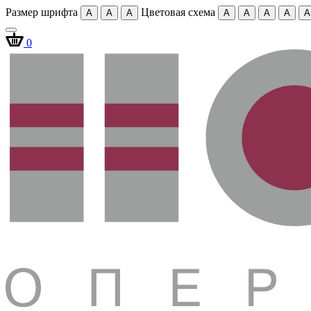
Размер шрифта
Цветовая схема
A
A
A
A
A
A
A
A
0