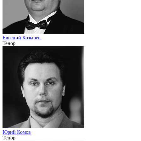
Евгений Козырев
Тенор
Юрий Комов
Тенор