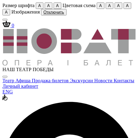
Размер шрифта
Цветовая схема
A
A
A
A
A
A
A
Изображения
A
Отключить
0
НАШ ТЕАТР ПОБЕДЫ
Театр
Афиша
Продажа билетов
Экскурсии
Новости
Контакты
Личный кабинет
ENG