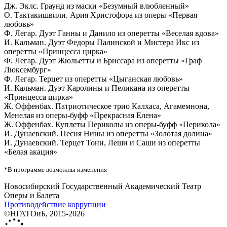
Дж. Эклс. Граунд из маски «Безумный влюбленный»
О. Тактакишвили. Ария Христофора из оперы «Первая
любовь»
Ф. Легар. Дуэт Ганны и Данило из оперетты «Веселая вдова»
И. Кальман. Дуэт Федоры Палинской и Мистера Икс из
оперетты «Принцесса цирка»
Ф. Легар. Дуэт Жюльетты и Бриссара из оперетты «Граф
Люксембург»
Ф. Легар. Терцет из оперетты «Цыганская любовь»
И. Кальман. Дуэт Каролины и Пеликана из оперетты
«Принцесса цирка»
Ж. Оффенбах. Патриотическое трио Калхаса, Агамемнона,
Менелая из оперы-буфф «Прекрасная Елена»
Ж. Оффенбах. Куплеты Периколы из оперы-буфф «Перикола»
И. Дунаевский. Песня Нины из оперетты «Золотая долина»
И. Дунаевский. Терцет Тони, Леши и Саши из оперетты
«Белая акация»
*В программе возможны изменения
Новосибирский Государственный Академический Театр
Оперы и Балета
Противодействие коррупции
©НГАТОиБ, 2015-2026