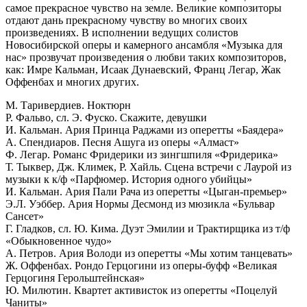
самое прекрасное чувство на земле. Великие композиторы
отдают дань прекрасному чувству во многих своих
произведениях. В исполнении ведущих солистов
Новосибирской оперы и камерного ансамбля «Музыка для
нас» прозвучат произведения о любви таких композиторов,
как: Имре Кальман, Исаак Дунаевский, Франц Легар, Жак
Оффенбах и многих других.
М. Таривердиев. Ноктюрн
Р. Фальво, сл. Э. Фуско. Скажите, девушки
И. Кальман. Ария Принца Раджами из оперетты «Баядера»
А. Спендиаров. Песня Ашуга из оперы «Алмаст»
Ф. Легар. Романс Фридерики из зингшпиля «Фридерика»
Т. Тыквер, Дж. Климек, Р. Хайль. Сцена встречи с Лаурой из
музыки к к/ф «Парфюмер. История одного убийцы»
И. Кальман. Ария Пали Рача из оперетты «Цыган-премьер»
Э.Л. Уэббер. Ария Нормы Десмонд из мюзикла «Бульвар
Сансет»
Г. Гладков, сл. Ю. Кима. Дуэт Эмилии и Трактирщика из т/ф
«Обыкновенное чудо»
А. Петров. Ария Володи из оперетты «Мы хотим танцевать»
Ж. Оффенбах. Рондо Герцогини из оперы-буфф «Великая
Герцогиня Герольштейнская»
Ю. Милютин. Квартет активисток из оперетты «Поцелуй
Чаниты»