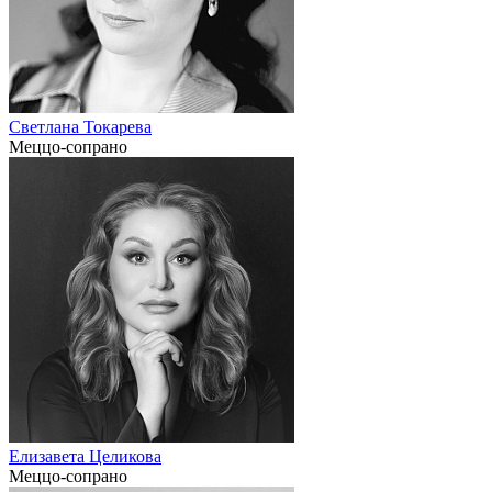
Светлана Токарева
Меццо-сопрано
Елизавета Целикова
Меццо-сопрано