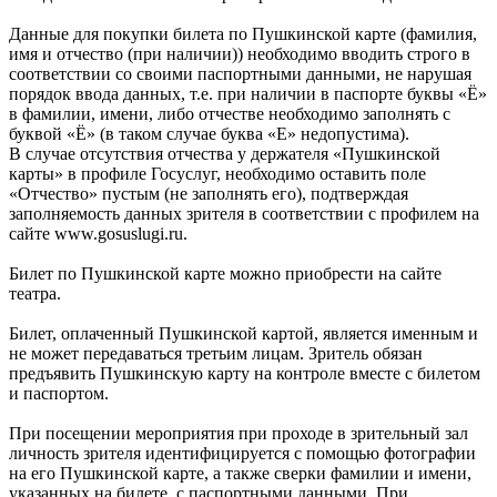
Данные для покупки билета по Пушкинской карте (фамилия,
имя и отчество (при наличии)) необходимо вводить строго в
соответствии со своими паспортными данными, не нарушая
порядок ввода данных, т.е. при наличии в паспорте буквы «Ё»
в фамилии, имени, либо отчестве необходимо заполнять с
буквой «Ё» (в таком случае буква «Е» недопустима).
В случае отсутствия отчества у держателя «Пушкинской
карты» в профиле Госуслуг, необходимо оставить поле
«Отчество» пустым (не заполнять его), подтверждая
заполняемость данных зрителя в соответствии с профилем на
сайте www.gosuslugi.ru.
Билет по Пушкинской карте можно приобрести на сайте
театра.
Билет, оплаченный Пушкинской картой, является именным и
не может передаваться третьим лицам. Зритель обязан
предъявить Пушкинскую карту на контроле вместе с билетом
и паспортом.
При посещении мероприятия при проходе в зрительный зал
личность зрителя идентифицируется с помощью фотографии
на его Пушкинской карте, а также сверки фамилии и имени,
указанных на билете, с паспортными данными. При