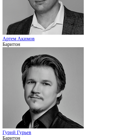
Артем Акимов
Баритон
Гурий Гурьев
Баритон