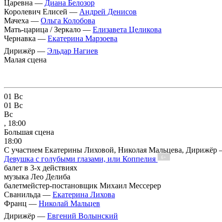
Царевна —
Диана Белозор
Королевич Елисей —
Андрей Денисов
Мачеха —
Ольга Колобова
Мать-царица / Зеркало —
Елизавета Целикова
Чернавка —
Екатерина Марзоева
Дирижёр —
Эльдар Нагиев
Малая сцена
01
Вс
01
Вс
Вс
, 18:00
Большая сцена
18:00
С участием Екатерины Лиховой, Николая Мальцева, Дирижёр
Девушка с голубыми глазами, или Коппелия
6+
балет в 3-х действиях
музыка Лео Делиба
балетмейстер-постановщик Михаил Мессерер
Сванильда —
Екатерина Лихова
Франц —
Николай Мальцев
Дирижёр —
Евгений Волынский