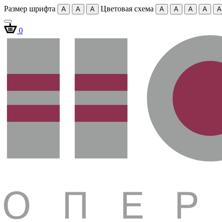
Размер шрифта
Цветовая схема
A
A
A
A
A
A
A
A
0