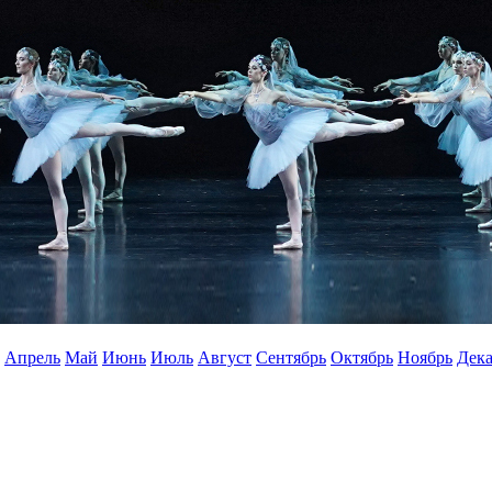
Апрель
Май
Июнь
Июль
Август
Сентябрь
Октябрь
Ноябрь
Дека