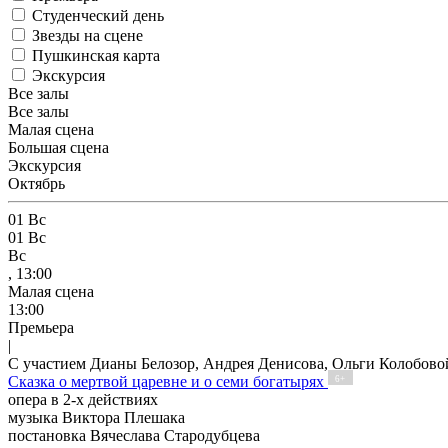
Студенческий день
Звезды на сцене
Пушкинская карта
Экскурсия
Все залы
Все залы
Малая сцена
Большая сцена
Экскурсия
Октябрь
01
Вс
01
Вс
Вс
, 13:00
Малая сцена
13:00
Премьера
|
С участием Дианы Белозор, Андрея Денисова, Ольги Колобов
Сказка о мертвой царевне и о семи богатырях
6+
опера в 2-х действиях
музыка Виктора Плешака
постановка Вячеслава Стародубцева