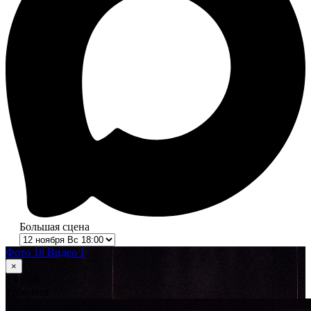
Большая сцена
Фото 18
Видео 1
×
1
из 18
Травиата