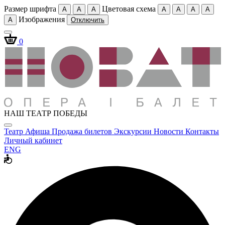
Размер шрифта
Цветовая схема
A
A
A
A
A
A
A
Изображения
A
Отключить
0
НАШ ТЕАТР ПОБЕДЫ
Театр
Афиша
Продажа билетов
Экскурсии
Новости
Контакты
Личный кабинет
ENG