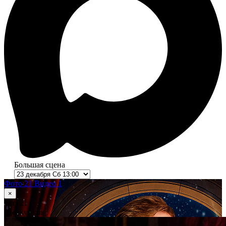
Большая сцена
Фото 21
Видео 1
×
1
из 21
Щелкунчик