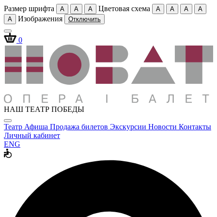
Размер шрифта
Цветовая схема
A
A
A
A
A
A
A
Изображения
A
Отключить
0
НАШ ТЕАТР ПОБЕДЫ
Театр
Афиша
Продажа билетов
Экскурсии
Новости
Контакты
Личный кабинет
ENG