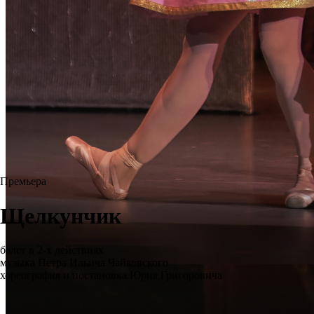
Премьера
Щелкунчик
балет в 2-х действиях
музыка Петра Ильича Чайковского
хореография и постановка Юрия Григоровича