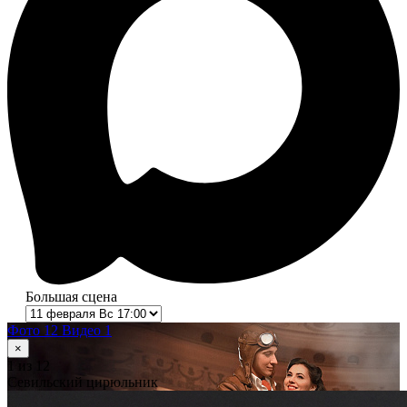
Большая сцена
Фото 12
Видео 1
×
1
из 12
Севильский цирюльник