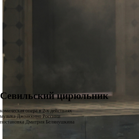
Севильский цирюльник
комическая опера в 2-х действиях
музыка Джоаккино Россини
постановка Дмитрия Белянушкина