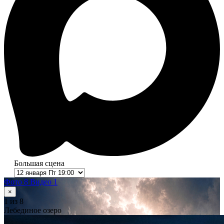
Большая сцена
Фото 8
Видео 1
×
1
из 8
Лебединое озеро