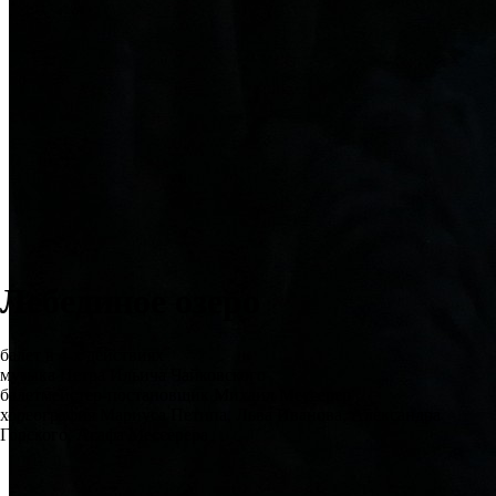
Лебединое озеро
балет в 4-х действиях
музыка Петра Ильича Чайковского
балетмейстер-постановщик Михаил Мессерер
хореография Мариуса Петипа, Льва Иванова, Александра
Горского, Асафа Мессерера