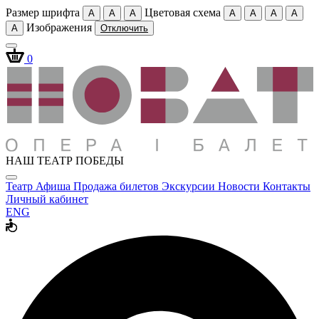
Размер шрифта
Цветовая схема
A
A
A
A
A
A
A
Изображения
A
Отключить
0
НАШ ТЕАТР ПОБЕДЫ
Театр
Афиша
Продажа билетов
Экскурсии
Новости
Контакты
Личный кабинет
ENG