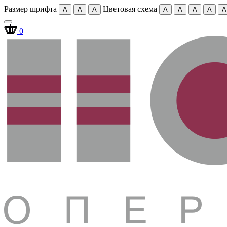
Размер шрифта
Цветовая схема
A
A
A
A
A
A
A
A
0