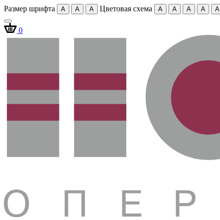
Размер шрифта
Цветовая схема
A
A
A
A
A
A
A
A
0