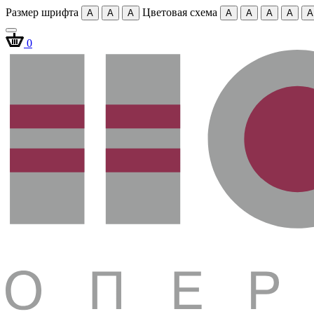
Размер шрифта
Цветовая схема
A
A
A
A
A
A
A
A
0