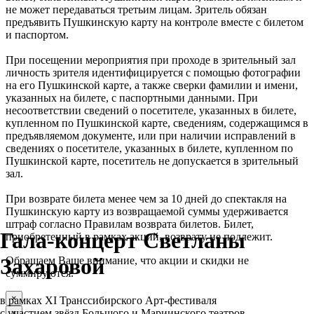
не может передаваться третьим лицам. Зритель обязан
предъявить Пушкинскую карту на контроле вместе с билетом
и паспортом.
При посещении мероприятия при проходе в зрительный зал
личность зрителя идентифицируется с помощью фотографии
на его Пушкинской карте, а также сверки фамилии и имени,
указанных на билете, с паспортными данными. При
несоответствии сведений о посетителе, указанных в билете,
купленном по Пушкинской карте, сведениям, содержащимся в
предъявляемом документе, или при наличии исправлений в
сведениях о посетителе, указанных в билете, купленном по
Пушкинской карте, посетитель не допускается в зрительный
зал.
При возврате билета менее чем за 10 дней до спектакля на
Пушкинскую карту из возвращаемой суммы удерживается
штраф согласно Правилам возврата билетов. Билет,
Гала-концерт Светланы
приобретенный в рамках акций, возврату не подлежит.
Захаровой
Обращаем Ваше внимание, что акции и скидки не
суммируются.
×
в рамках XI Транссибирского Арт-фестиваля
с участием звёзд Большого и Мариинского театров
×