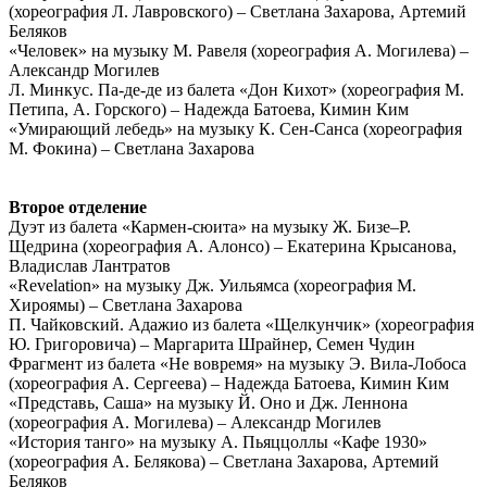
(хореография Л. Лавровского) – Светлана Захарова, Артемий
Беляков
«Человек» на музыку М. Равеля (хореография А. Могилева) –
Александр Могилев
Л. Минкус. Па-де-де из балета «Дон Кихот» (хореография М.
Петипа, А. Горского) – Надежда Батоева, Кимин Ким
«Умирающий лебедь» на музыку К. Сен-Санса (хореография
М. Фокина) – Светлана Захарова
Второе отделение
Дуэт из балета «Кармен-сюита» на музыку Ж. Бизе–Р.
Щедрина (хореография А. Алонсо) – Екатерина Крысанова,
Владислав Лантратов
«Revelation» на музыку Дж. Уильямса (хореография М.
Хироямы) – Светлана Захарова
П. Чайковский. Адажио из балета «Щелкунчик» (хореография
Ю. Григоровича) – Маргарита Шрайнер, Семен Чудин
Фрагмент из балета «Не вовремя» на музыку Э. Вила-Лобоса
(хореография А. Сергеева) – Надежда Батоева, Кимин Ким
«Представь, Саша» на музыку Й. Оно и Дж. Леннона
(хореография А. Могилева) – Александр Могилев
«История танго» на музыку А. Пьяццоллы «Кафе 1930»
(хореография А. Белякова) – Светлана Захарова, Артемий
Беляков