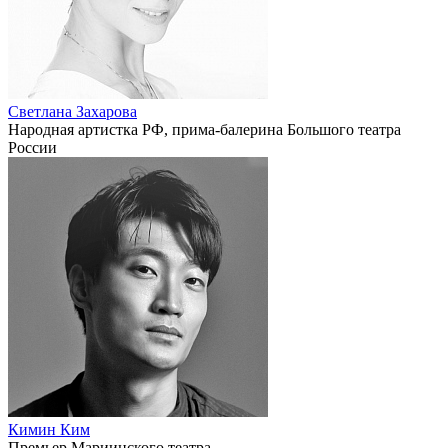
Светлана Захарова
Народная артистка РФ, прима-балерина Большого театра
России
Кимин Ким
Премьер Мариинского театра