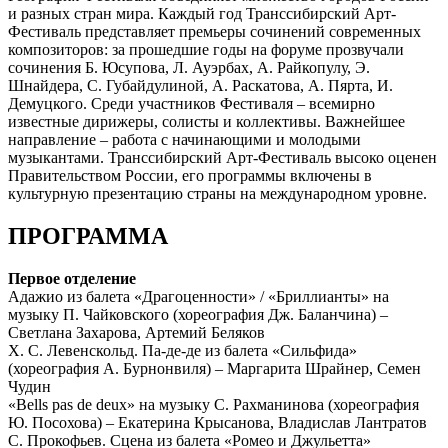
и разных стран мира. Каждый год Транссибирский Арт-
Фестиваль представляет премьеры сочинений современных
композиторов: за прошедшие годы на форуме прозвучали
сочинения Б. Юсупова, Л. Ауэрбах, А. Райкопулу, Э.
Шнайдера, С. Губайдулиной, А. Раскатова, А. Пярта, И.
Демуцкого. Среди участников Фестиваля – всемирно
известные дирижеры, солисты и коллективы. Важнейшее
направление – работа с начинающими и молодыми
музыкантами. Транссибирский Арт-Фестиваль высоко оценен
Правительством России, его программы включены в
культурную презентацию страны на международном уровне.
ПРОГРАММА
Первое отделение
Адажио из балета «Драгоценности» / «Бриллианты» на
музыку П. Чайковского (хореография Дж. Баланчина) –
Светлана Захарова, Артемий Беляков
Х. С. Левенскольд. Па-де-де из балета «Сильфида»
(хореография А. Бурнонвиля) – Маргарита Шрайнер, Семен
Чудин
«Bells pas de deux» на музыку С. Рахманинова (хореография
Ю. Посохова) – Екатерина Крысанова, Владислав Лантратов
С. Прокофьев. Сцена из балета «Ромео и Джульетта»