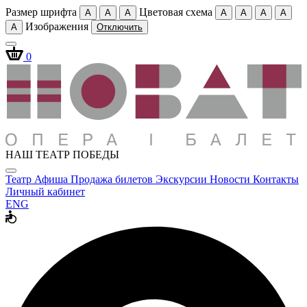
Размер шрифта
Цветовая схема
A
A
A
A
A
A
A
Изображения
A
Отключить
0
НАШ ТЕАТР ПОБЕДЫ
Театр
Афиша
Продажа билетов
Экскурсии
Новости
Контакты
Личный кабинет
ENG