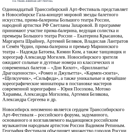
Одиннадцатый Транссибирский Арт-Фестиваль представляет
в Новосибирске Гала-концерт мировой звезды балетного
искусства, прима-балерины Большого театра России,
народной артистки РФ Светланы Захаровой. В программе
принимают участие прима-балерина, ведущая солистка и
премьеры Большого театра России – Екатерина Крысанова,
Маргарита Шрайнер, Артемий Беляков, Владислав Лантратов
и Семён Чудин, прима-балерина и премьер Мариинского
театра – Надежда Батоева, Кимин Ким, а также танцовщик и
хореограф Александр Могилев. Новосибирского зрителя
ожидают сольные и дуэтные номера из классических и
современных балетов – «Дон Кихот», «Бриллианты/
Драгоценности», «Ромео и Джульетта», «Кармен-сюита»,
«Щелкунчик», «Сильфида», а также уникальные и ярчайшие
хореографические миниатюры в постановке мастеров
современной хореографии – Юрия Посохова, Мотоко
Хираямы, Александра Могилева, Артемия Белякова,
Александра Сергеева и др.
Новосибирск неизменно является сердцем Транссибирского
Арт-Фестиваля – российского форума, задуманного,
основанного и возглавляемого выдающимся российским
музыкантом народным артистом России Вадимом Репиным.
География Фестиваля объединяет множество городов России