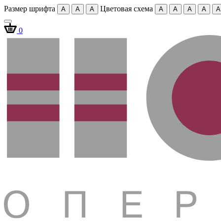
Размер шрифта
Цветовая схема
A
A
A
A
A
A
A
A
0