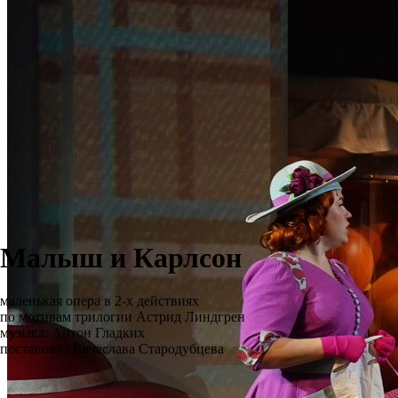
Малыш и Карлсон
маленькая опера в 2-х действиях
по мотивам трилогии Астрид Линдгрен
музыка: Антон Гладких
постановка Вячеслава Стародубцева