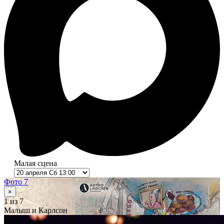
Малая сцена
Фото 7
×
1
из 7
Малыш и Карлсон