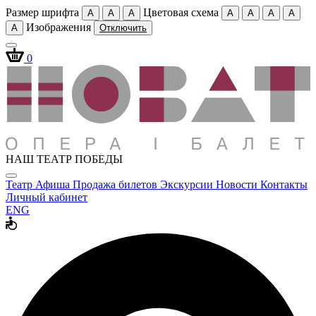
Размер шрифта
Цветовая схема
A
A
A
A
A
A
A
Изображения
A
Отключить
0
НАШ ТЕАТР ПОБЕДЫ
Театр
Афиша
Продажа билетов
Экскурсии
Новости
Контакты
Личный кабинет
ENG