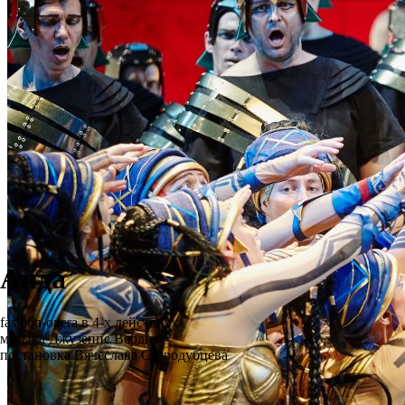
Аида
fashion-opera в 4-х действиях
музыка Джузеппе Верди
постановка Вячеслава Стародубцева