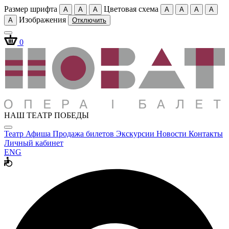
Размер шрифта
Цветовая схема
A
A
A
A
A
A
A
Изображения
A
Отключить
0
НАШ ТЕАТР ПОБЕДЫ
Театр
Афиша
Продажа билетов
Экскурсии
Новости
Контакты
Личный кабинет
ENG