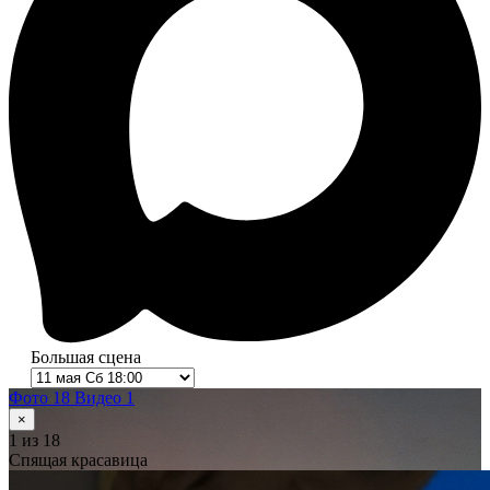
Большая сцена
Фото 18
Видео 1
×
1
из 18
Спящая красавица