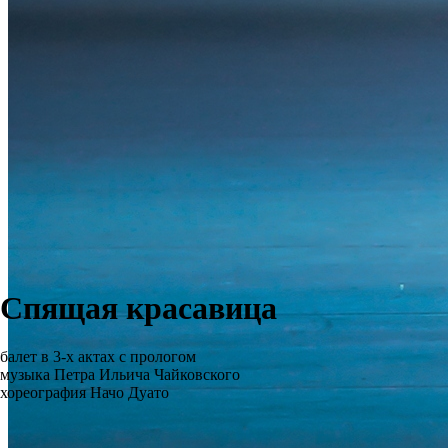
Спящая красавица
балет в 3-х актах с прологом
музыка Петра Ильича Чайковского
хореография Начо Дуато