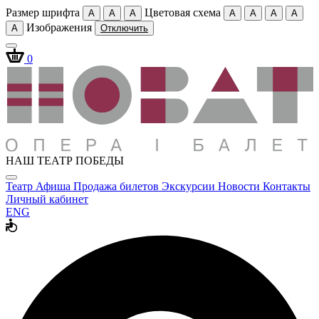
Размер шрифта
Цветовая схема
A
A
A
A
A
A
A
Изображения
A
Отключить
0
НАШ ТЕАТР ПОБЕДЫ
Театр
Афиша
Продажа билетов
Экскурсии
Новости
Контакты
Личный кабинет
ENG