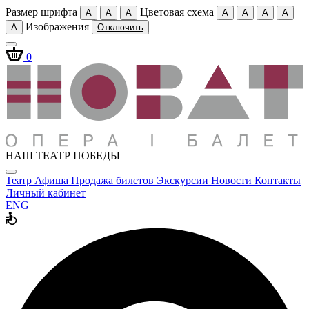
Размер шрифта
Цветовая схема
A
A
A
A
A
A
A
Изображения
A
Отключить
0
НАШ ТЕАТР ПОБЕДЫ
Театр
Афиша
Продажа билетов
Экскурсии
Новости
Контакты
Личный кабинет
ENG