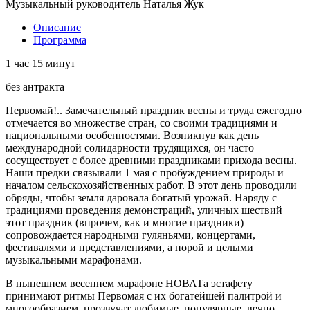
Музыкальный руководитель Наталья Жук
Описание
Программа
1 час 15 минут
без антракта
Первомай!.. Замечательный праздник весны и труда ежегодно
отмечается во множестве стран, со своими традициями и
национальными особенностями. Возникнув как день
международной солидарности трудящихся, он часто
сосуществует с более древними праздниками прихода весны.
Наши предки связывали 1 мая с пробуждением природы и
началом сельскохозяйственных работ. В этот день проводили
обряды, чтобы земля даровала богатый урожай. Наряду с
традициями проведения демонстраций, уличных шествий
этот праздник (впрочем, как и многие праздники)
сопровождается народными гуляньями, концертами,
фестивалями и представлениями, а порой и целыми
музыкальными марафонами.
В нынешнем весеннем марафоне НОВАТа эстафету
принимают ритмы Первомая с их богатейшей палитрой и
многообразием, прозвучат любимые, популярные, вечно