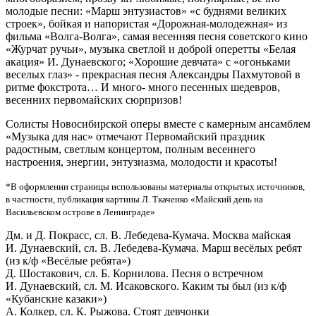
молодые песни: «Марш энтузиастов» «с буднями великих
строек», бойкая и напористая «Дорожная-молодежная» из
фильма «Волга-Волга», самая весенняя песня советского кино
«Журчат ручьи», музыка светлой и доброй оперетты «Белая
акация» И. Дунаевского; «Хорошие девчата» с «огоньками
веселых глаз» - прекрасная песня Александры Пахмутовой в
ритме фокстрота… И много- много песенных шедевров,
весенних первомайских сюрпризов!
Солисты Новосибирской оперы вместе с камерным ансамблем
«Музыка для нас» отмечают Первомайский праздник
радостным, светлым концертом, полным весеннего
настроения, энергии, энтузиазма, молодости и красоты!
*В оформлении страницы использованы материалы открытых источников,
в частности, публикация картины Л. Ткаченко «Майский день на
Васильевском острове в Ленинграде»
Дм. и Д. Покрасс, сл. В. Лебедева-Кумача. Москва майская
И. Дунаевский, сл. В. Лебедева-Кумача. Марш весёлых ребят
(из к/ф «Весёлые ребята»)
Д. Шостакович, сл. Б. Корнилова. Песня о встречном
И. Дунаевский, сл. М. Исаковского. Каким ты был (из к/ф
«Кубанские казаки»)
А. Колкер, сл. К. Рыжова. Стоят девчонки