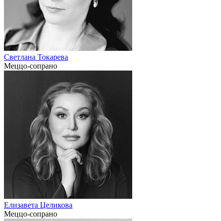
Светлана Токарева
Меццо-сопрано
Елизавета Целикова
Меццо-сопрано