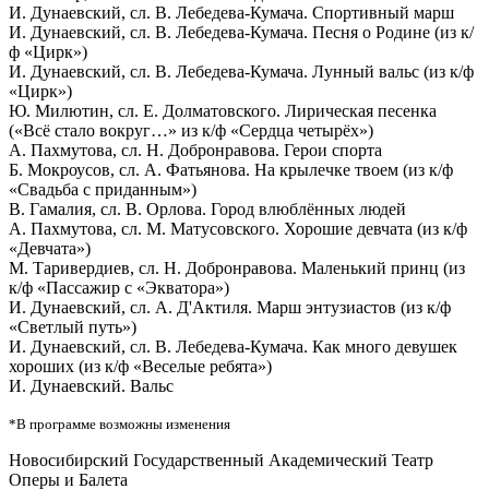
И. Дунаевский, сл. В. Лебедева-Кумача. Спортивный марш
И. Дунаевский, сл. В. Лебедева-Кумача. Песня о Родине (из к/
ф «Цирк»)
И. Дунаевский, сл. В. Лебедева-Кумача. Лунный вальс (из к/ф
«Цирк»)
Ю. Милютин, сл. Е. Долматовского. Лирическая песенка
(«Всё стало вокруг…» из к/ф «Сердца четырёх»)
А. Пахмутова, сл. Н. Добронравова. Герои спорта
Б. Мокроусов, сл. А. Фатьянова. На крылечке твоем (из к/ф
«Свадьба с приданным»)
В. Гамалия, сл. В. Орлова. Город влюблённых людей
А. Пахмутова, сл. М. Матусовского. Хорошие девчата (из к/ф
«Девчата»)
М. Таривердиев, сл. Н. Добронравова. Маленький принц (из
к/ф «Пассажир с «Экватора»)
И. Дунаевский, сл. А. Д'Актиля. Марш энтузиастов (из к/ф
«Светлый путь»)
И. Дунаевский, сл. В. Лебедева-Кумача. Как много девушек
хороших (из к/ф «Веселые ребята»)
И. Дунаевский. Вальс
*В программе возможны изменения
Новосибирский Государственный Академический Театр
Оперы и Балета