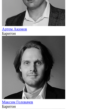
Артем Акимов
Баритон
Максим Головачев
Баритон