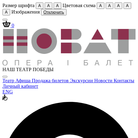
Размер шрифта
Цветовая схема
A
A
A
A
A
A
A
Изображения
A
Отключить
0
НАШ ТЕАТР ПОБЕДЫ
Театр
Афиша
Продажа билетов
Экскурсии
Новости
Контакты
Личный кабинет
ENG