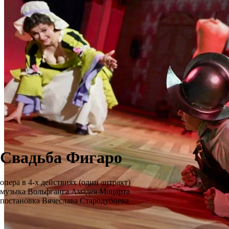
Свадьба Фигаро
опера в 4-х действиях (один антракт)
музыка Вольфганга Амадея Моцарта
постановка Вячеслава Стародубцева