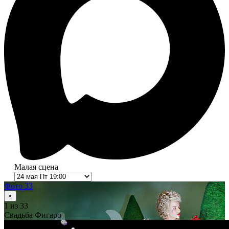
Малая сцена
Фото 33
×
1
из 33
Свадьба Фигаро