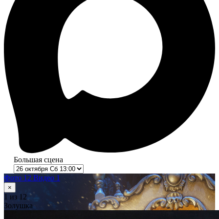
Большая сцена
Фото 12
Видео 1
×
1
из 12
Золушка