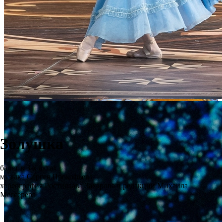
Золушка
балет в 3-х актах
музыка Сергея Прокофьева
хореография Ростислава Захарова в редакции Михаила
Мессерера