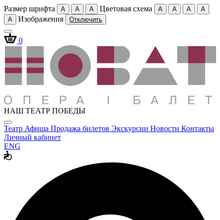
Размер шрифта
Цветовая схема
A
A
A
A
A
A
A
Изображения
A
Отключить
0
НАШ ТЕАТР ПОБЕДЫ
Театр
Афиша
Продажа билетов
Экскурсии
Новости
Контакты
Личный кабинет
ENG