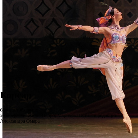
Корсар
балет в трёх актах
хореография Жюля Перро, Мариуса Петипа в редакции
Александра Омара