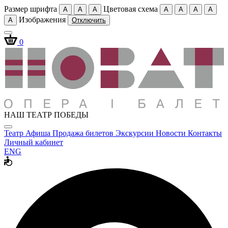
Размер шрифта
Цветовая схема
A
A
A
A
A
A
A
Изображения
A
Отключить
0
НАШ ТЕАТР ПОБЕДЫ
Театр
Афиша
Продажа билетов
Экскурсии
Новости
Контакты
Личный кабинет
ENG