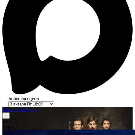
Большая сцена
Фото 15
Видео 1
×
1
из 15
Корсар