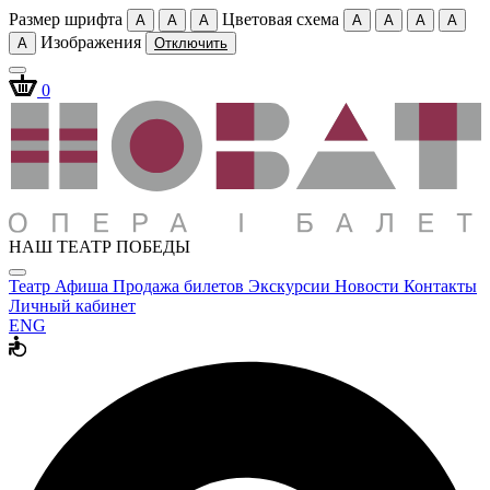
Размер шрифта
Цветовая схема
A
A
A
A
A
A
A
Изображения
A
Отключить
0
НАШ ТЕАТР ПОБЕДЫ
Театр
Афиша
Продажа билетов
Экскурсии
Новости
Контакты
Личный кабинет
ENG