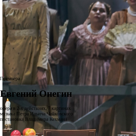
Премьера
Евгений Онегин
опера в 2-х действиях, 7 картинах
музыка Петра Ильича Чайковского
постановка Владимира Кехмана