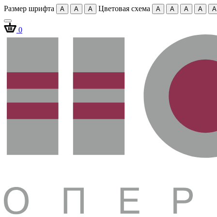
Размер шрифта
Цветовая схема
A
A
A
A
A
A
A
A
0