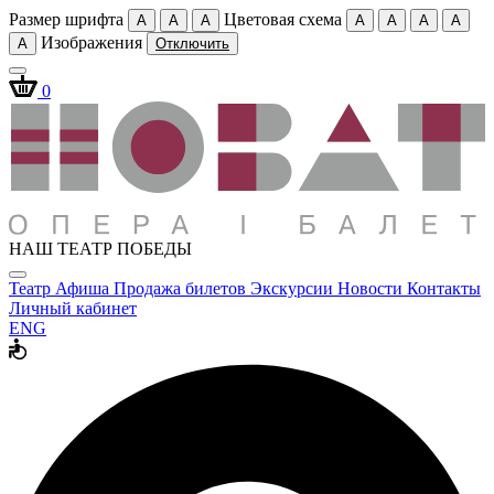
Размер шрифта
Цветовая схема
A
A
A
A
A
A
A
Изображения
A
Отключить
0
НАШ ТЕАТР ПОБЕДЫ
Театр
Афиша
Продажа билетов
Экскурсии
Новости
Контакты
Личный кабинет
ENG