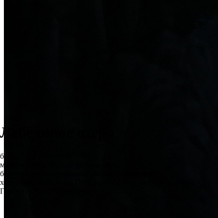
Лебединое озеро
балет в 4-х действиях
музыка Петра Ильича Чайковского
балетмейстер-постановщик Михаил Мессерер
хореография Мариуса Петипа, Льва Иванова, Александра
Горского, Асафа Мессерера