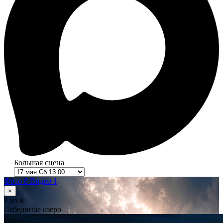
Большая сцена
Фото 8
Видео 1
×
1
из 8
Лебединое озеро