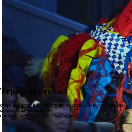
Терем-теремок
опера для детей в 2-х действиях по сказке Самуила Маршака
музыка Ильи Польского
постановка Вячеслава Стародубцева