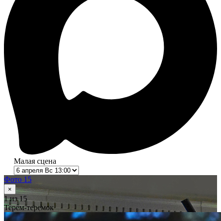
Малая сцена
Фото 15
×
1
из 15
Терем-теремок