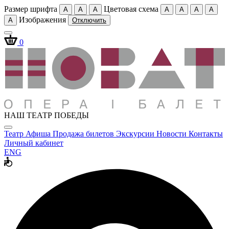
Размер шрифта
Цветовая схема
A
A
A
A
A
A
A
Изображения
A
Отключить
0
НАШ ТЕАТР ПОБЕДЫ
Театр
Афиша
Продажа билетов
Экскурсии
Новости
Контакты
Личный кабинет
ENG