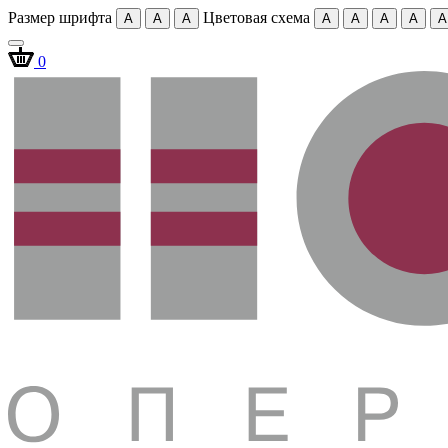
Размер шрифта
Цветовая схема
A
A
A
A
A
A
A
A
0