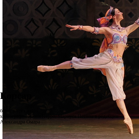
Корсар
балет в трёх актах
хореография Жюля Перро, Мариуса Петипа в редакции
Александра Омара