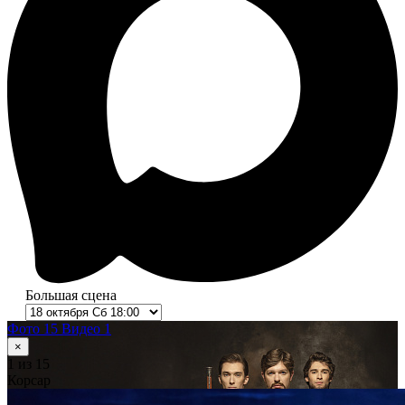
Большая сцена
Фото 15
Видео 1
×
1
из 15
Корсар