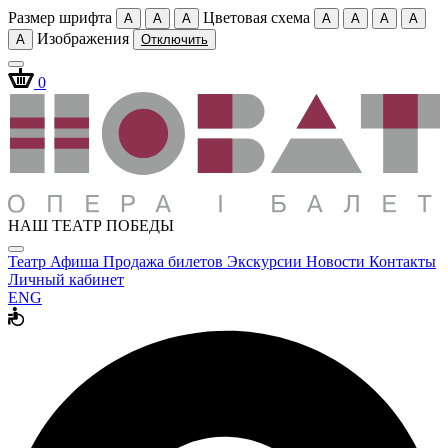
Размер шрифта
Цветовая схема
A
A
A
A
A
A
A
Изображения
A
Отключить
0
НАШ ТЕАТР ПОБЕДЫ
Театр
Афиша
Продажа билетов
Экскурсии
Новости
Контакты
Личный кабинет
ENG