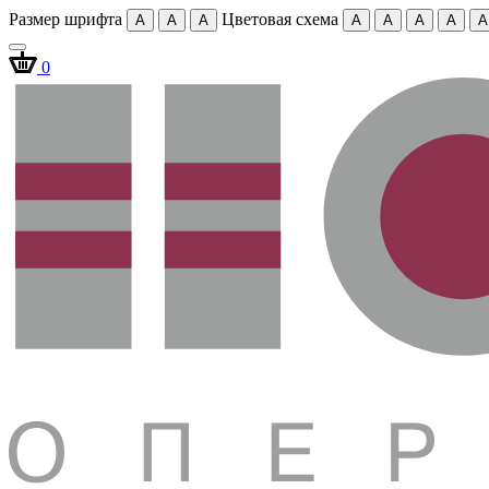
Размер шрифта
Цветовая схема
A
A
A
A
A
A
A
A
0