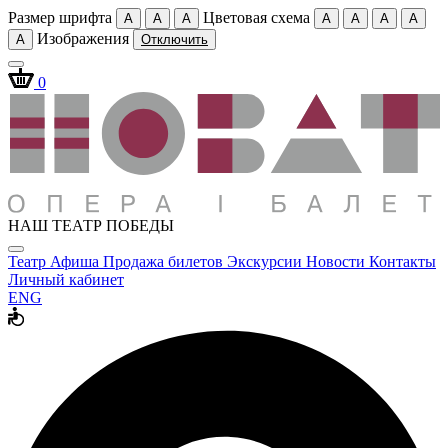
Размер шрифта
Цветовая схема
A
A
A
A
A
A
A
Изображения
A
Отключить
0
НАШ ТЕАТР ПОБЕДЫ
Театр
Афиша
Продажа билетов
Экскурсии
Новости
Контакты
Личный кабинет
ENG