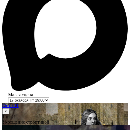
Малая сцена
Фото 21
×
1
из 21
Укрощение строптивой