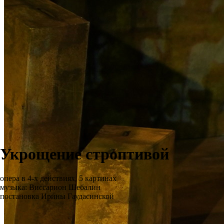
Укрощение строптивой
опера в 4-х действиях, 5 картинах
музыка: Виссарион Шебалин
постановка Ирины Гаудасинской