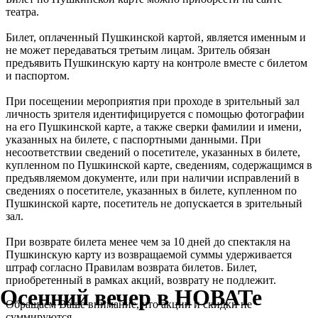
театра.
Билет, оплаченный Пушкинской картой, является именным и
не может передаваться третьим лицам. Зритель обязан
предъявить Пушкинскую карту на контроле вместе с билетом
и паспортом.
При посещении мероприятия при проходе в зрительный зал
личность зрителя идентифицируется с помощью фотографии
на его Пушкинской карте, а также сверки фамилии и имени,
указанных на билете, с паспортными данными. При
несоответствии сведений о посетителе, указанных в билете,
купленном по Пушкинской карте, сведениям, содержащимся в
предъявляемом документе, или при наличии исправлений в
сведениях о посетителе, указанных в билете, купленном по
Пушкинской карте, посетитель не допускается в зрительный
зал.
При возврате билета менее чем за 10 дней до спектакля на
Пушкинскую карту из возвращаемой суммы удерживается
штраф согласно Правилам возврата билетов. Билет,
приобретенный в рамках акций, возврату не подлежит.
Осенний вечер в НОВАТе
Обращаем Ваше внимание, что акции и скидки не
суммируются.