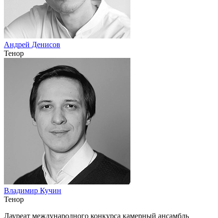
Андрей Денисов
Тенор
Владимир Кучин
Тенор
Лауреат международного конкурса камерный ансамбль