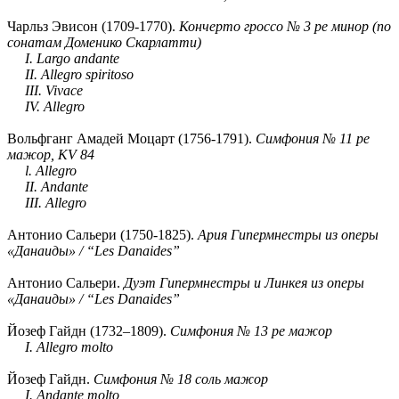
Чарльз Эвисон (1709-1770).
Кончерто гроссо № 3 ре минор (по
сонатам Доменико Скарлатти)
I. Largo andante
II. Allegro spiritoso
III. Vivace
IV. Allegro
Вольфганг Амадей Моцарт (1756-1791).
Симфония № 11 ре
мажор, KV 84
l. Allegro
II. Andante
III. Allegro
Антонио Сальери (1750-1825).
Ария Гипермнестры из оперы
«Данаиды» / “Les Danaides”
Антонио Сальери.
Дуэт Гипермнестры и Линкея из оперы
«Данаиды» / “Les Danaides”
Йозеф Гайдн (1732–1809).
Симфония № 13 ре мажор
I. Allegro molto
Йозеф Гайдн.
Симфония № 18 соль мажор
I. Andante molto