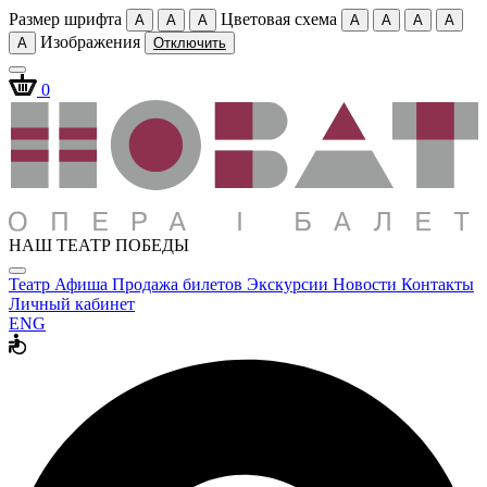
Размер шрифта
Цветовая схема
A
A
A
A
A
A
A
Изображения
A
Отключить
0
НАШ ТЕАТР ПОБЕДЫ
Театр
Афиша
Продажа билетов
Экскурсии
Новости
Контакты
Личный кабинет
ENG