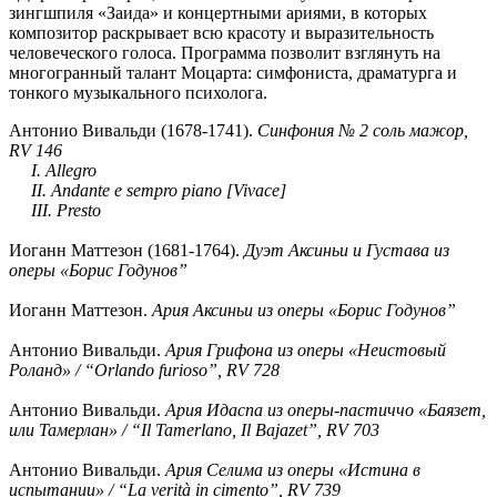
зингшпиля «Заида» и концертными ариями, в которых
композитор раскрывает всю красоту и выразительность
человеческого голоса. Программа позволит взглянуть на
многогранный талант Моцарта: симфониста, драматурга и
тонкого музыкального психолога.
Антонио Вивальди (1678-1741).
Синфония № 2 соль мажор,
RV 146
I. Allegro
II. Andante e sempro piano [Vivace]
III. Presto
Иоганн Маттезон (1681-1764).
Дуэт Аксиньи и Густава из
оперы «Борис Годунов”
Иоганн Маттезон.
Ария Аксиньи из оперы «Борис Годунов”
Антонио Вивальди.
Ария Грифона из оперы «Неистовый
Роланд» / “Orlando furioso”, RV 728
Антонио Вивальди.
Ария Идаспа из оперы-пастиччо «Баязет,
или Тамерлан» / “Il Tamerlano, Il Bajazet”, RV 703
Антонио Вивальди.
Ария Селима из оперы «Истина в
испытании» / “La verità in cimento”, RV 739