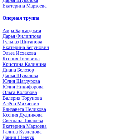
Дарья Шувалова
Екатерина Марзоева
Оперная труппа
Амра Барганджия
Дарья Филиппова
Гульназ Шигапова
Екатерина Бегунович
Эльза Исхакова
Ксения Головина
Кристина Калинина
Диана Белозор
Дарья Шувалова
Юлия Шагдурова
Юлия Никифорова
Ольга Колобова
Валерия Торунова
Алёна Михаевич
Елизавета Целикова
Ксения Дудникова
Светлана Токарева
Екатерина Марзоева
Галина Кузнецова
Данил Шевчук