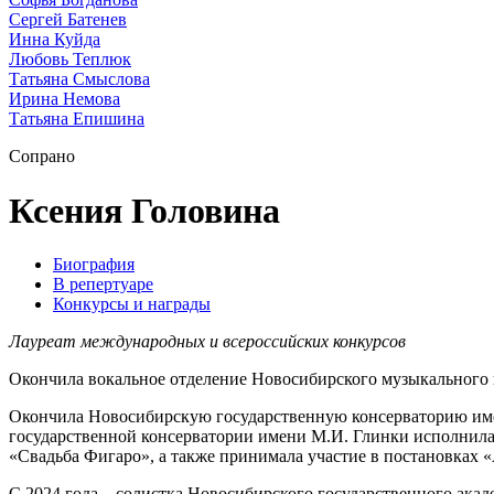
Сергей Батенев
Инна Куйда
Любовь Теплюк
Татьяна Смыслова
Ирина Немова
Татьяна Епишина
Сопрано
Ксения Головина
Биография
В репертуаре
Конкурсы и награды
Лауреат международных и всероссийских конкурсов
Окончила вокальное отделение Новосибирского музыкального к
Окончила Новосибирскую государственную консерваторию имени
государственной консерватории имени М.И. Глинки исполнила 
«Свадьба Фигаро», а также принимала участие в постановках 
С 2024 года – солистка Новосибирского государственного ака