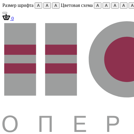
Размер шрифта
Цветовая схема
A
A
A
A
A
A
A
A
0