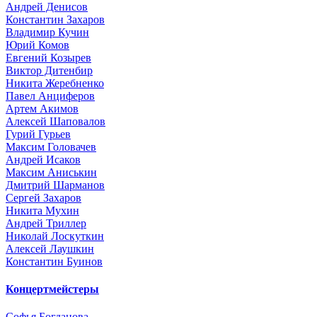
Андрей Денисов
Константин Захаров
Владимир Кучин
Юрий Комов
Евгений Козырев
Виктор Дитенбир
Никита Жеребненко
Павел Анциферов
Артем Акимов
Алексей Шаповалов
Гурий Гурьев
Максим Головачев
Андрей Исаков
Максим Аниськин
Дмитрий Шарманов
Сергей Захаров
Никита Мухин
Андрей Триллер
Николай Лоскуткин
Алексей Лаушкин
Константин Буинов
Концертмейстеры
Софья Богданова