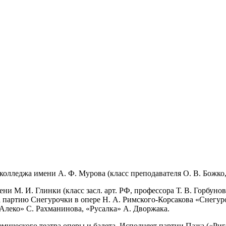
олледжа имени А. Ф. Мурова (класс преподавателя О. В. Божко,
 М. И. Глинки (класс засл. арт. РФ, профессора Т. В. Горбуно
партию Снегурочки в опере Н. А. Римского-Корсакова «Снегуро
«Алеко» С. Рахманинова, «Русалка» А. Дворжака.
демического театра оперы и балета. Исполняет партии Пажа («Р