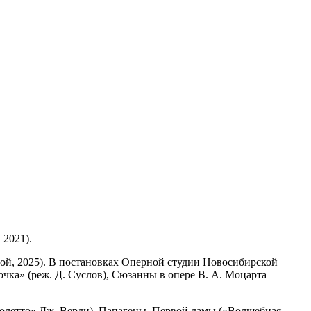
 2021).
вой, 2025). В постановках Оперной студии Новосибирской
чка» (реж. Д. Суслов), Сюзанны в опере В. А. Моцарта
иголетто» Дж. Верди), Папагены, Первой дамы («Волшебная