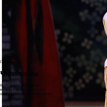
Премьера
Чиполлино
балет в трех действиях
музыка Карэна Хачатуряна
хореография Генриха Майорова