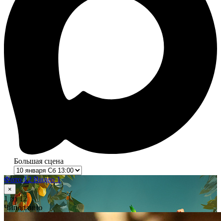
Большая сцена
Фото 12
Видео 1
×
1
из 12
Чиполлино