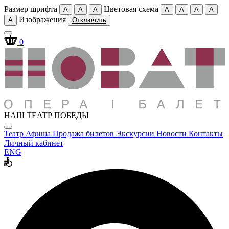
Размер шрифта
Цветовая схема
A
A
A
A
A
A
A
Изображения
A
Отключить
0
НАШ ТЕАТР ПОБЕДЫ
Театр
Афиша
Продажа билетов
Экскурсии
Новости
Контакты
Личный кабинет
ENG