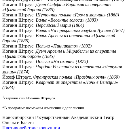
Иоганн Штраус.
Дуэт Саффи и Баринкая из оперетты
«Цыганский барон» (1885)
Иоганн Штраус.
Шуточная полька «Гром и молнии» (1868)
Иоганн Штраус.
Вальс «Весенние голоса» (1883)
Иоганн Штраус.
Персидский марш (1864)
Иоганн Штраус.
Вальс «На прекрасном голубом Дунае» (1867)
Иоганн Штраус.
Вальс Арсены из оперетты «Цыганский
барон» (1885)
Иоганн Штраус.
Полька «Пиццикато» (1892)
Иоганн Штраус.
Дуэт Арсены и Мирабеллы из оперетты
«Цыганский барон» (1885)
Иоганн Штраус.
Полька «На охоте» (1875)
Иоганн Штраус.
Чардаш Розалинды из оперетты «Летучая
мышь» (1874)
Йозеф Штраус.
Французская полька «Праздник огня» (1869)
Иоганн Штраус.
Квартет из оперетты «Ночь в Венеции»
(1883)
1
старший сын Иоганна Штрауса
*В программе возможны изменения и дополнения
Новосибирский Государственный Академический Театр
Оперы и Балета
Противодействие коррупции