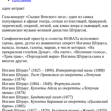
один антракт
Гала-концерт «Сказки Венского леса», один из самых
популярных в афише театра, соткан из блестящей, бравурной,
лирической, озорной, легкой, как взмах веера и пьянящей, как
шампанское музыки великой династии Штраусов.
Симфонический оркестр и солисты НОВАТа исполняют
сцены, арии, дуэты из знаменитых оперетт Иоганна Штрауса,
вальсы, польки, галопы, марши, в числе которых: «На
прекрасном голубом Дунае», «На охоте», «Весенние голоса»,
«Трик-трак», «Персидский марш» Иоганна Штрауса-сына и
многие другие.
1
Иоганн Штраус
(1825 – 1899).
Императорский вальс (1888)
Иоганн Штраус.
Тост Орловского из оперетты «Летучая
мышь» (1874)
Иоганн Штраус (1804 – 1849).
Фортуна-галоп
Иоганн Штраус.
Куплеты Адели из оперетты «Летучая
мышь» (1874)
Иоганн Штраус.
Бандитский галоп (1877)
Иоганн Штраус.
Куплеты Баринкая из оперетты «Цыганский
барон» (1885)
Йозеф Штраус (1827 – 1870).
Быстрая полька «Жокей» (1870)