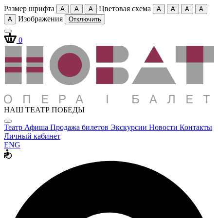
Размер шрифта
Цветовая схема
A
A
A
A
A
A
A
Изображения
A
Отключить
0
НАШ ТЕАТР ПОБЕДЫ
Театр
Афиша
Продажа билетов
Экскурсии
Новости
Контакты
Личный кабинет
ENG