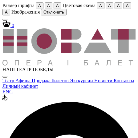
Размер шрифта
Цветовая схема
A
A
A
A
A
A
A
Изображения
A
Отключить
0
НАШ ТЕАТР ПОБЕДЫ
Театр
Афиша
Продажа билетов
Экскурсии
Новости
Контакты
Личный кабинет
ENG