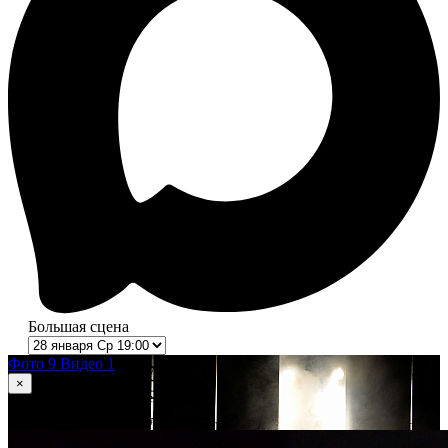
Большая сцена
Фото 9
Видео 1
×
1
из 9
Шепот, Радио и Джульетта