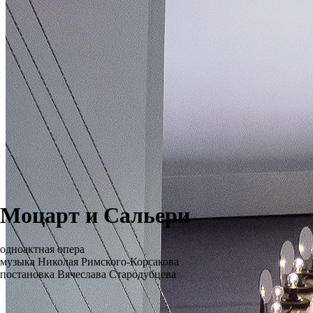
Моцарт и Сальери
одноактная опера
музыка Николая Римского-Корсакова
постановка Вячеслава Стародубцева