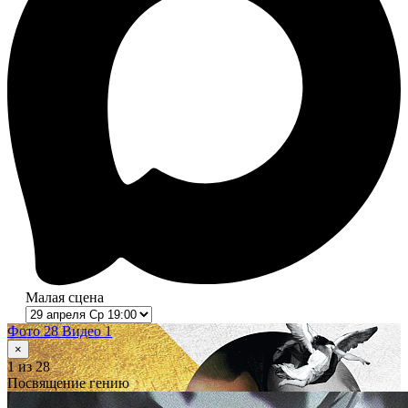
Малая сцена
Фото 28
Видео 1
×
1
из 28
Посвящение гению