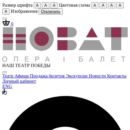
Размер шрифта
Цветовая схема
A
A
A
A
A
A
A
Изображения
A
Отключить
0
НАШ ТЕАТР ПОБЕДЫ
Театр
Афиша
Продажа билетов
Экскурсии
Новости
Контакты
Личный кабинет
ENG