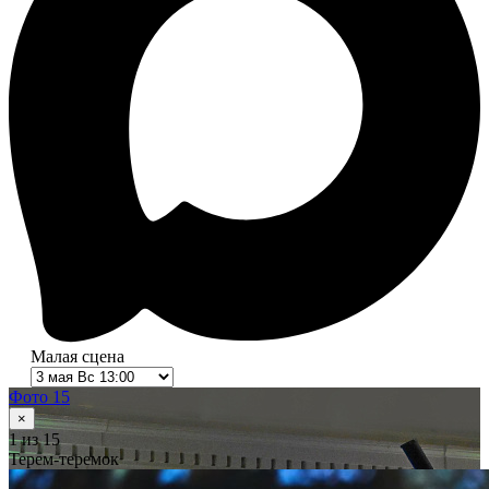
Малая сцена
Фото 15
×
1
из 15
Терем-теремок