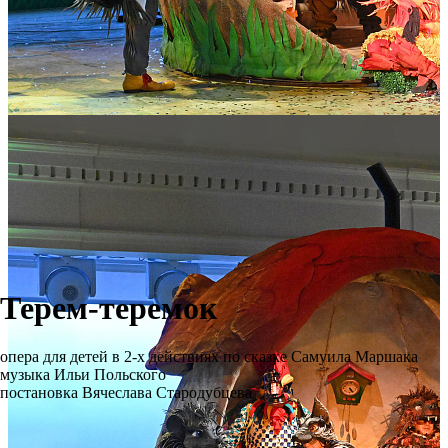
Терем-теремок
опера для детей в 2-х действиях по сказке Самуила Маршака
музыка Ильи Польского
постановка Вячеслава Стародубцева