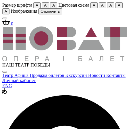
Размер шрифта
Цветовая схема
A
A
A
A
A
A
A
Изображения
A
Отключить
0
НАШ ТЕАТР ПОБЕДЫ
Театр
Афиша
Продажа билетов
Экскурсии
Новости
Контакты
Личный кабинет
ENG