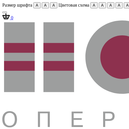
Размер шрифта
Цветовая схема
A
A
A
A
A
A
A
A
0