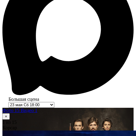
Большая сцена
Фото 15
Видео 1
×
1
из 15
Корсар