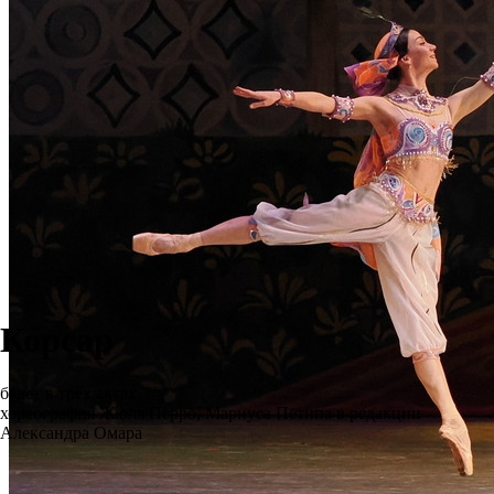
Корсар
балет в трёх актах
хореография Жюля Перро, Мариуса Петипа в редакции
Александра Омара