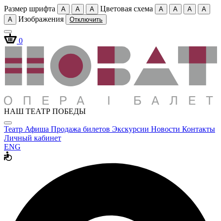
Размер шрифта
Цветовая схема
A
A
A
A
A
A
A
Изображения
A
Отключить
0
НАШ ТЕАТР ПОБЕДЫ
Театр
Афиша
Продажа билетов
Экскурсии
Новости
Контакты
Личный кабинет
ENG