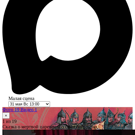
Малая сцена
Фото 19
Видео 1
×
1
из 19
Сказка о мертвой царевне и о семи богатырях