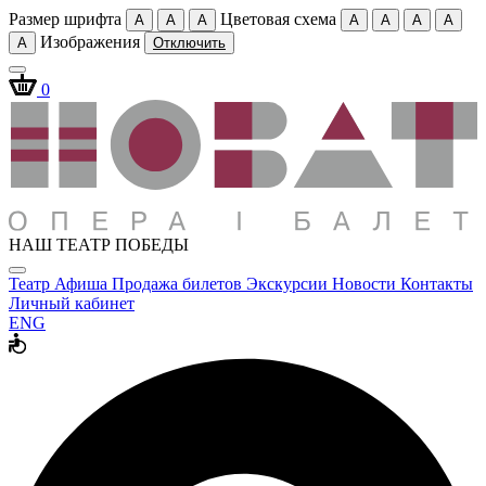
Размер шрифта
Цветовая схема
A
A
A
A
A
A
A
Изображения
A
Отключить
0
НАШ ТЕАТР ПОБЕДЫ
Театр
Афиша
Продажа билетов
Экскурсии
Новости
Контакты
Личный кабинет
ENG