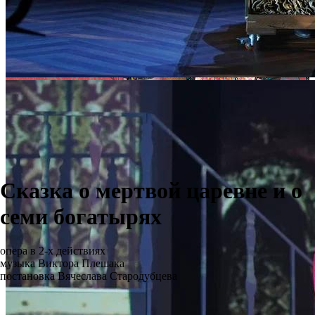
Сказка о мертвой царевне и о
семи богатырях
опера в 2-х действиях
музыка Виктора Плешака
постановка Вячеслава Стародубцева