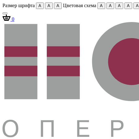
Размер шрифта
Цветовая схема
A
A
A
A
A
A
A
A
0