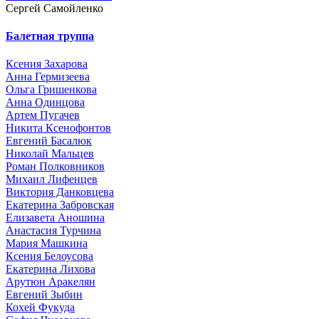
Сергей Самойленко
Балетная труппа
Ксения Захарова
Анна Гермизеева
Ольга Гришенкова
Анна Одинцова
Артем Пугачев
Никита Ксенофонтов
Евгений Басалюк
Николай Мальцев
Роман Полковников
Михаил Лифенцев
Виктория Данковцева
Екатерина Забровская
Елизавета Аношина
Анастасия Турчина
Мария Машкина
Ксения Белоусова
Екатерина Лихова
Арутюн Аракелян
Евгений Зыбин
Кохей Фукуда