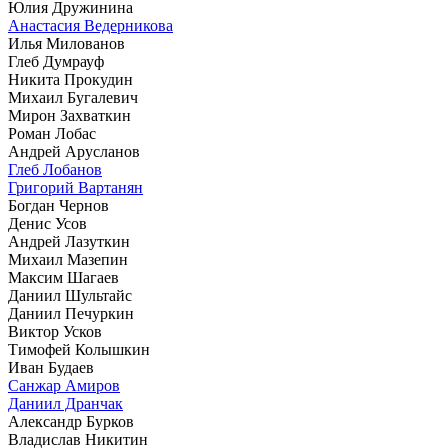
Юлия Дружинина
Анастасия Ведерникова
Илья Милованов
Глеб Думрауф
Никита Прокудин
Михаил Бугалевич
Мирон Захваткин
Роман Лобас
Андрей Арусланов
Глеб Лобанов
Григорий Вартанян
Богдан Чернов
Денис Усов
Андрей Лазуткин
Михаил Мазепин
Максим Шагаев
Даниил Шультайс
Даниил Печуркин
Виктор Усков
Тимофей Колышкин
Иван Будаев
Санжар Амиров
Даниил Дранчак
Александр Бурков
Владислав Никитин