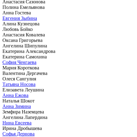
Анастасия Сазонова
Полина Емельянова
Анна Гостева
Евгения Зыбина
Алина Кузнецова
Любовь Бойко
Анастасия Ковалева
Оксана Григорьева
Ангелина Шипулина
Екатерина Александрова
Екатерина Самохина
София Ченгаева
Мария Короткова
Валентина Дергачева
Олеся Сангулия
Татьяна Носова
Елизавета Леушина
Анна Ежова
Наталья Шокот
Анна Зимина
Земфира Наземцева
Ангелина Лапердина
Нина Евсеева
Ирина Дробышева
Софья Дернова