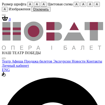
Размер шрифта
Цветовая схема
A
A
A
A
A
A
A
Изображения
A
Отключить
0
НАШ ТЕАТР ПОБЕДЫ
Театр
Афиша
Продажа билетов
Экскурсии
Новости
Контакты
Личный кабинет
ENG