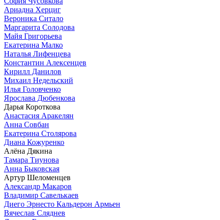
София Чусовкова
Ариадна Херциг
Вероника Ситало
Маргарита Солодова
Майя Григорьева
Екатерина Малко
Наталья Лифенцева
Константин Алексенцев
Кирилл Данилов
Михаил Недельский
Илья Головченко
Ярослава Дюбенкова
Дарья Короткова
Анастасия Аракелян
Анна Совбан
Екатерина Столярова
Диана Кожуренко
Алёна Дякина
Тамара Тиунова
Анна Быковская
Артур Шеломенцев
Александр Макаров
Владимир Савелькаев
Диего Эрнесто Кальдерон Армьен
Вячеслав Сляднев