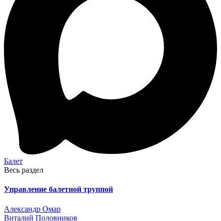
Балет
Весь раздел
Управление балетной труппой
Александр Омар
Виталий Половников