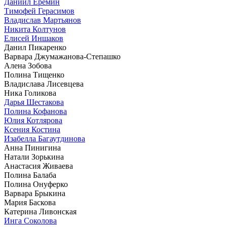
Даниил Еремин
Тимофей Герасимов
Владислав Мартьянов
Никита Колтунов
Елисей Иншаков
Данил Пикаренко
Варвара Джумажанова-Степашко
Алена Зобова
Полина Тищенко
Владислава Лисевцева
Ника Голикова
Дарья Шестакова
Полина Кофанова
Юлия Котлярова
Ксения Костина
Изабелла Багаутдинова
Анна Пинигина
Натали Зорькина
Анастасия Живаева
Полина Балаба
Полина Онуферко
Варвара Брыкина
Мария Баскова
Катерина Ливонская
Инга Соколова