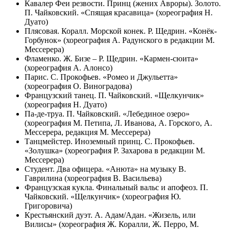
Кавалер Феи резвости. Принц (жених Авроры). Золото.
П. Чайковский. «Спящая красавица» (хореография Н.
Дуато)
Плясовая. Коралл. Морской конек. Р. Щедрин. «Конёк-
Горбунок» (хореография А. Радунского в редакции М.
Мессерера)
Фламенко. Ж. Бизе – Р. Щедрин. «Кармен-сюита»
(хореография А. Алонсо)
Парис. С. Прокофьев. «Ромео и Джульетта»
(хореография О. Виноградова)
Французский танец. П. Чайковский. «Щелкунчик»
(хореография Н. Дуато)
Па-де-труа. П. Чайковский. «Лебединое озеро»
(хореография М. Петипа, Л. Иванова, А. Горского, А.
Мессерера, редакция М. Мессерера)
Танцмейстер. Иноземный принц. С. Прокофьев.
«Золушка» (хореография Р. Захарова в редакции М.
Мессерера)
Студент. Два офицера. «Анюта» на музыку В.
Гаврилина (хореография В. Васильева)
Французская кукла. Финальный вальс и апофеоз. П.
Чайковский. «Щелкунчик» (хореография Ю.
Григоровича)
Крестьянский дуэт. А. Адам/Адан. «Жизель, или
Вилисы» (хореография Ж. Коралли, Ж. Перро, М.