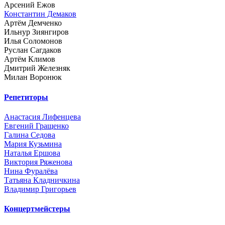
Арсений Ежов
Константин Демаков
Артём Демченко
Ильнур Зиянгиров
Илья Соломонов
Руслан Сагдаков
Артём Климов
Дмитрий Железняк
Милан Воронюк
Репетиторы
Анастасия Лифенцева
Евгений Гращенко
Галина Седова
Мария Кузьмина
Наталья Ершова
Виктория Ряженова
Нина Фуралёва
Татьяна Кладничкина
Владимир Григорьев
Концертмейстеры