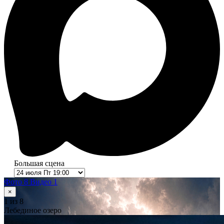
Большая сцена
Фото 8
Видео 1
×
1
из 8
Лебединое озеро