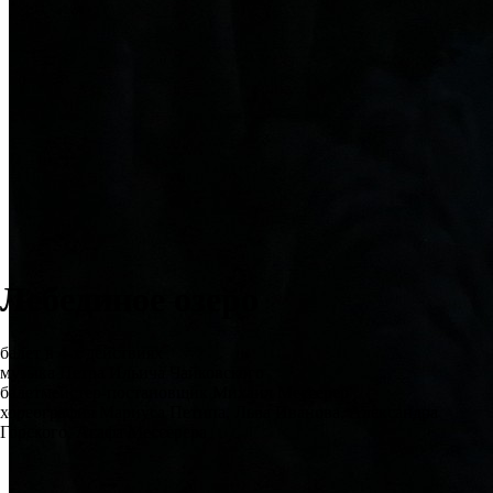
Лебединое озеро
балет в 4-х действиях
музыка Петра Ильича Чайковского
балетмейстер-постановщик Михаил Мессерер
хореография Мариуса Петипа, Льва Иванова, Александра
Горского, Асафа Мессерера