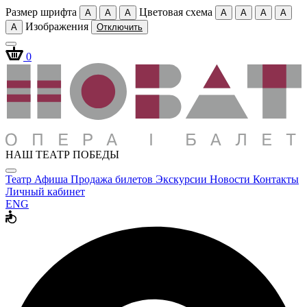
Размер шрифта
Цветовая схема
A
A
A
A
A
A
A
Изображения
A
Отключить
0
НАШ ТЕАТР ПОБЕДЫ
Театр
Афиша
Продажа билетов
Экскурсии
Новости
Контакты
Личный кабинет
ENG