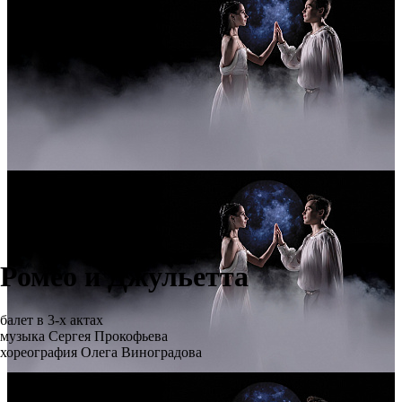
Ромео и Джульетта
балет в 3-х актах
музыка Сергея Прокофьева
хореография Олега Виноградова