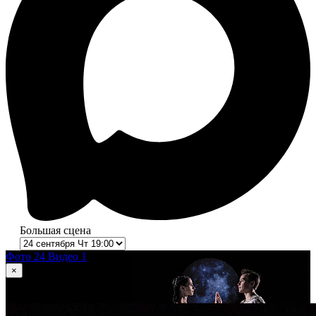
Большая сцена
Фото 24
Видео 1
×
1
из 24
Ромео и Джульетта