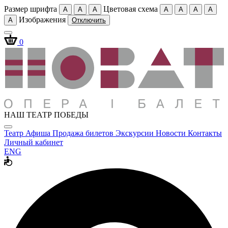
Размер шрифта
Цветовая схема
A
A
A
A
A
A
A
Изображения
A
Отключить
0
НАШ ТЕАТР ПОБЕДЫ
Театр
Афиша
Продажа билетов
Экскурсии
Новости
Контакты
Личный кабинет
ENG