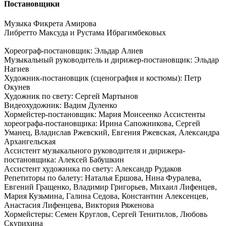
Постановщики
Музыка Фикрета Амирова
Либретто Максуда и Рустама Ибрагимбековых
Хореограф-постановщик: Эльдар Алиев
Музыкальный руководитель и дирижер-постановщик: Эльдар
Нагиев
Художник-постановщик (сценография и костюмы): Петр
Окунев
Художник по свету: Сергей Мартынов
Видеохудожник: Вадим Дуленко
Хормейстер-постановщик: Мария Моисеенко Ассистенты
хореографа-постановщика: Ирина Сапожникова, Сергей
Уманец, Владислав Ржевский, Евгения Ржевская, Александра
Архангельская
Ассистент музыкального руководителя и дирижера-
постановщика: Алексей Бабушкин
Ассистент художника по свету: Александр Рудаков
Репетиторы по балету: Наталья Ершова, Нина Фуралева,
Евгений Гращенко, Владимир Григорьев, Михаил Лифенцев,
Мария Кузьмина, Галина Седова, Константин Алексенцев,
Анастасия Лифенцева, Виктория Ряженова
Хормейстеры: Семен Круглов, Сергей Тенитилов, Любовь
Скурихина