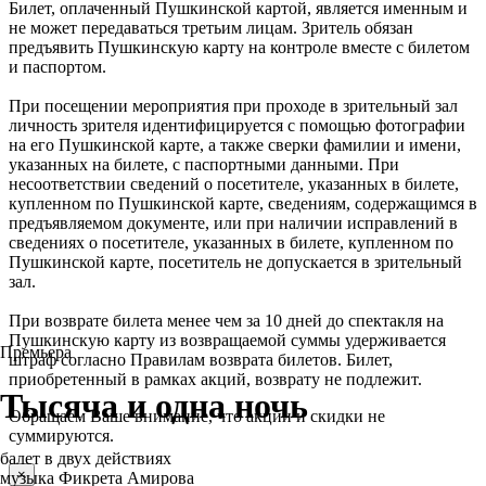
Билет, оплаченный Пушкинской картой, является именным и
не может передаваться третьим лицам. Зритель обязан
предъявить Пушкинскую карту на контроле вместе с билетом
и паспортом.
При посещении мероприятия при проходе в зрительный зал
личность зрителя идентифицируется с помощью фотографии
на его Пушкинской карте, а также сверки фамилии и имени,
указанных на билете, с паспортными данными. При
несоответствии сведений о посетителе, указанных в билете,
купленном по Пушкинской карте, сведениям, содержащимся в
предъявляемом документе, или при наличии исправлений в
сведениях о посетителе, указанных в билете, купленном по
Пушкинской карте, посетитель не допускается в зрительный
зал.
При возврате билета менее чем за 10 дней до спектакля на
Пушкинскую карту из возвращаемой суммы удерживается
Премьера
штраф согласно Правилам возврата билетов. Билет,
приобретенный в рамках акций, возврату не подлежит.
Тысяча и одна ночь
Обращаем Ваше внимание, что акции и скидки не
суммируются.
балет в двух действиях
×
музыка Фикрета Амирова