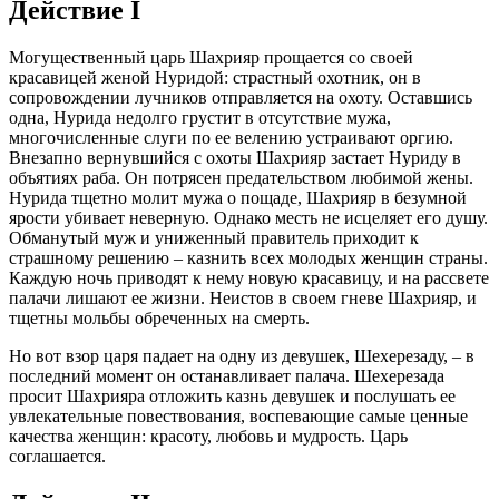
Действие I
Могущественный царь Шахрияр прощается со своей
красавицей женой Нуридой: страстный охотник, он в
сопровождении лучников отправляется на охоту. Оставшись
одна, Нурида недолго грустит в отсутствие мужа,
многочисленные слуги по ее велению устраивают оргию.
Внезапно вернувшийся с охоты Шахрияр застает Нуриду в
объятиях раба. Он потрясен предательством любимой жены.
Нурида тщетно молит мужа о пощаде, Шахрияр в безумной
ярости убивает неверную. Однако месть не исцеляет его душу.
Обманутый муж и униженный правитель приходит к
страшному решению – казнить всех молодых женщин страны.
Каждую ночь приводят к нему новую красавицу, и на рассвете
палачи лишают ее жизни. Неистов в своем гневе Шахрияр, и
тщетны мольбы обреченных на смерть.
Но вот взор царя падает на одну из девушек, Шехерезаду, – в
последний момент он останавливает палача. Шехерезада
просит Шахрияра отложить казнь девушек и послушать ее
увлекательные повествования, воспевающие самые ценные
качества женщин: красоту, любовь и мудрость. Царь
соглашается.