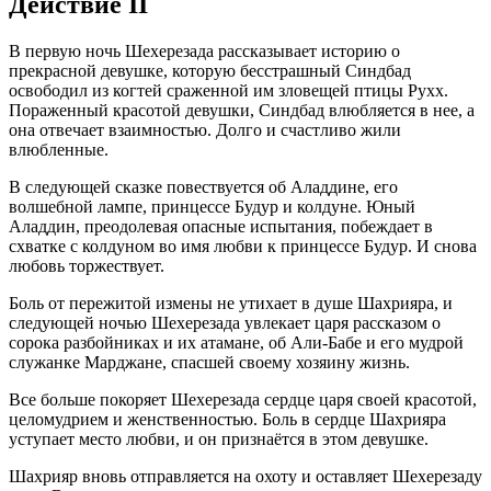
Действие II
В первую ночь Шехерезада рассказывает историю о
прекрасной девушке, которую бесстрашный Синдбад
освободил из когтей сраженной им зловещей птицы Рухх.
Пораженный красотой девушки, Синдбад влюбляется в нее, а
она отвечает взаимностью. Долго и счастливо жили
влюбленные.
В следующей сказке повествуется об Аладдине, его
волшебной лампе, принцессе Будур и колдуне. Юный
Аладдин, преодолевая опасные испытания, побеждает в
схватке с колдуном во имя любви к принцессе Будур. И снова
любовь торжествует.
Боль от пережитой измены не утихает в душе Шахрияра, и
следующей ночью Шехерезада увлекает царя рассказом о
сорока разбойниках и их атамане, об Али-Бабе и его мудрой
служанке Марджане, спасшей своему хозяину жизнь.
Все больше покоряет Шехерезада сердце царя своей красотой,
целомудрием и женственностью. Боль в сердце Шахрияра
уступает место любви, и он признаётся в этом девушке.
Шахрияр вновь отправляется на охоту и оставляет Шехерезаду