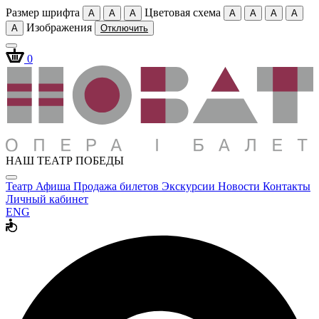
Размер шрифта
Цветовая схема
A
A
A
A
A
A
A
Изображения
A
Отключить
0
НАШ ТЕАТР ПОБЕДЫ
Театр
Афиша
Продажа билетов
Экскурсии
Новости
Контакты
Личный кабинет
ENG