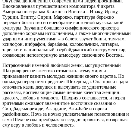
Окунева, дополненных современными видеопроекциями.
Вдохновленная путешествиями композитора Фикрета
Амирова по странам Ближнего Востока – Ираку, Ирану,
Турции, Египту, Сирии, Марокко, партитура бережно
передает богатство и своеобразие восточной музыкальной
культуры. Звучание большого симфонического оркестра
дополнено хоровым исполнением, а также многочисленными
ударными инструментами – в балете звучат бонги, там-там,
ксилофон, вибрафон, барабаны, колокольчики, литавры,
тарелки и национальный азербайджанский инструмент тар,
создающие неповторимую атмосферу сказочного Востока.
Потрясенный изменой любимой жены, могущественный
Шахрияр решает жестоко отомстить всему миру и
приказывает казнить молодых женщин своего царства. Но
однажды перед ним предстает Шехерезада. Она просит царя
отложить казнь девушек и выслушать ее удивительные
рассказы, воспевающие самые ценные качества женщин:
красоту, любовь и мудрость. Шахрияр соглашается, и перед
зрителями оживают знаменитые восточные сказания о
Синдбаде-мореходе, Аладдине, Али-Бабе и сорока
разбойниках. Ночь за ночью увлекательные повествования и
сама Шехерезада преображают сердце правителя, возвращая
ему веру в любовь и человечность.