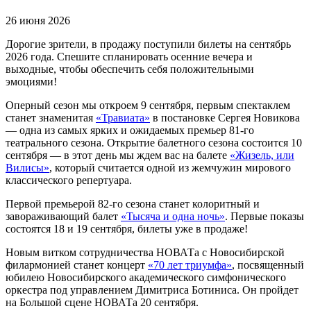
26 июня 2026
Дорогие зрители, в продажу поступили билеты на сентябрь
2026 года. Спешите спланировать осенние вечера и
выходные, чтобы обеспечить себя положительными
эмоциями!
Оперный сезон мы откроем 9 сентября, первым спектаклем
станет знаменитая
«Травиата»
в постановке Сергея Новикова
— одна из самых ярких и ожидаемых премьер 81-го
театрального сезона. Открытие балетного сезона состоится 10
сентября — в этот день мы ждем вас на балете
«Жизель, или
Вилисы»
, который считается одной из жемчужин мирового
классического репертуара.
Первой премьерой 82-го сезона станет колоритный и
завораживающий балет
«Тысяча и одна ночь»
. Первые показы
состоятся 18 и 19 сентября, билеты уже в продаже!
Новым витком сотрудничества НОВАТа с Новосибирской
филармонией станет концерт
«70 лет триумфа»
, посвященный
юбилею Новосибирского академического симфонического
оркестра под управлением Димитриса Ботиниса. Он пройдет
на Большой сцене НОВАТа 20 сентября.