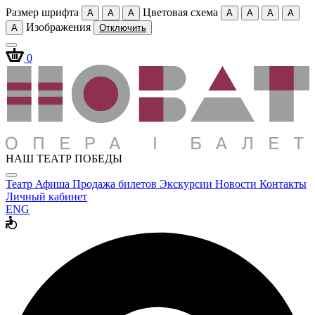
Размер шрифта
Цветовая схема
A
A
A
A
A
A
A
Изображения
A
Отключить
0
НАШ ТЕАТР ПОБЕДЫ
Театр
Афиша
Продажа билетов
Экскурсии
Новости
Контакты
Личный кабинет
ENG