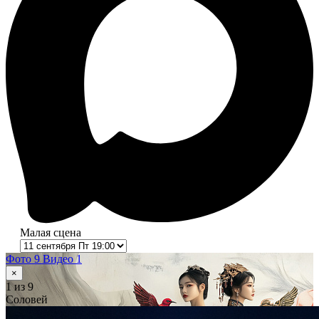
Малая сцена
Фото 9
Видео 1
×
1
из 9
Соловей