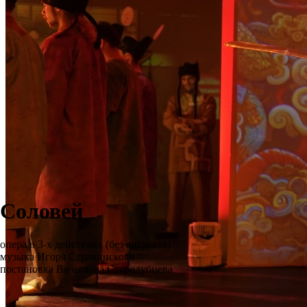
Соловей
опера в 3-х действиях (без антракта)
музыка Игоря Стравинского
постановка Вячеслава Стародубцева