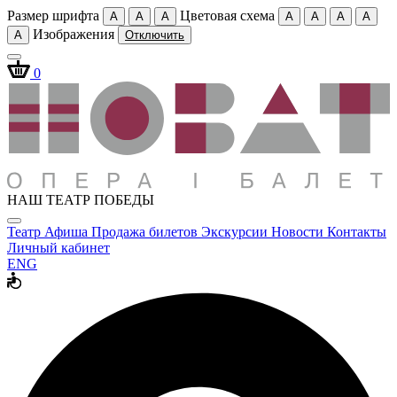
Размер шрифта
Цветовая схема
A
A
A
A
A
A
A
Изображения
A
Отключить
0
НАШ ТЕАТР ПОБЕДЫ
Театр
Афиша
Продажа билетов
Экскурсии
Новости
Контакты
Личный кабинет
ENG