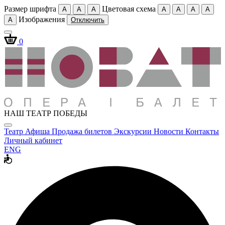
Размер шрифта
Цветовая схема
A
A
A
A
A
A
A
Изображения
A
Отключить
0
НАШ ТЕАТР ПОБЕДЫ
Театр
Афиша
Продажа билетов
Экскурсии
Новости
Контакты
Личный кабинет
ENG