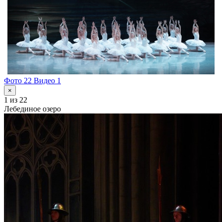
Фото 22
Видео 1
×
1
из 22
Лебединое озеро