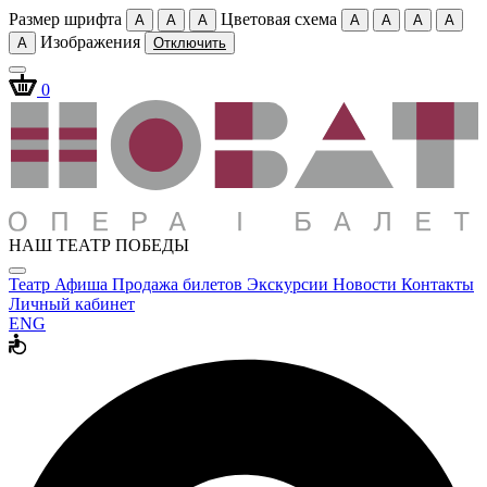
Размер шрифта
Цветовая схема
A
A
A
A
A
A
A
Изображения
A
Отключить
0
НАШ ТЕАТР ПОБЕДЫ
Театр
Афиша
Продажа билетов
Экскурсии
Новости
Контакты
Личный кабинет
ENG