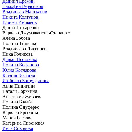
Даниил Еремин
Тимофей Герасимов
Владислав Мартьянов
Никита Колтунов
Елисей Иншаков
Данил Пикаренко
Варвара Джумажанова-Степашко
Алена Зобова
Полина Тищенко
Владислава Лисевцева
Ника Голикова
Дарья Шестакова
Полина Кофанова
Юлия Котлярова
Ксения Костина
Изабелла Багаутдинова
Анна Пинигина
Натали Зорькина
Анастасия Живаева
Полина Балаба
Полина Онуферко
Варвара Брыкина
Мария Баскова
Катерина Ливонская
Инга Соколова