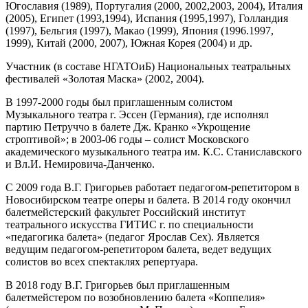
Югославия (1989), Португалия (2000, 2002,2003, 2004), Италия
(2005), Египет (1993,1994), Испания (1995,1997), Голландия
(1997), Бельгия (1997), Макао (1999), Япония (1996.1997,
1999), Китай (2000, 2007), Южная Корея (2004) и др.
Участник (в составе НГАТОиБ) Национальных театральных
фестивалей «Золотая Маска» (2002, 2004).
В 1997-2000 годы был приглашенным солистом
Музыкального театра г. Эссен (Германия), где исполнял
партию Петруччо в балете Дж. Кранко «Укрощение
строптивой»; в 2003-06 годы – солист Московского
академического музыкального театра им. К.С. Станиславского
и Вл.И. Немировича-Данченко.
С 2009 года В.Г. Григорьев работает педагогом-репетитором в
Новосибирском театре оперы и балета. В 2014 году окончил
балетмейстерский факультет Российский институт
театрального искусства ГИТИС г. по специальности
«педагогика балета» (педагог Ярослав Сех). Является
ведущим педагогом-репетитором балета, ведет ведущих
солистов во всех спектаклях репертуара.
В 2018 году В.Г. Григорьев был приглашенным
балетмейстером по возобновлению балета «Коппелия»