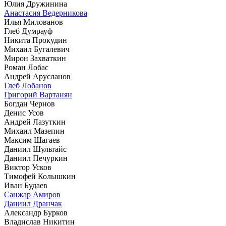
Юлия Дружинина
Анастасия Ведерникова
Илья Милованов
Глеб Думрауф
Никита Прокудин
Михаил Бугалевич
Мирон Захваткин
Роман Лобас
Андрей Арусланов
Глеб Лобанов
Григорий Вартанян
Богдан Чернов
Денис Усов
Андрей Лазуткин
Михаил Мазепин
Максим Шагаев
Даниил Шультайс
Даниил Печуркин
Виктор Усков
Тимофей Колышкин
Иван Будаев
Санжар Амиров
Даниил Дранчак
Александр Бурков
Владислав Никитин