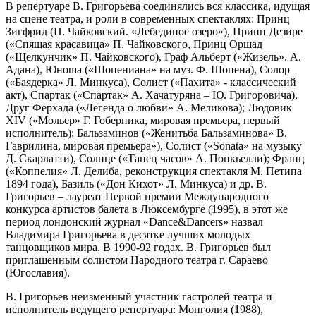
В репертуаре В. Григорьева соединялись вся классика, идущая
на сцене театра, и роли в современных спектаклях: Принц
Зигфрид (П. Чайковский. «Лебединое озеро»), Принц Дезире
(«Спящая красавица» П. Чайковского, Принц Оршад
(«Щелкунчик» П. Чайковского), Граф Альберт («Жизель». А.
Адана), Юноша («Шопениана» на муз. Ф. Шопена), Солор
(«Баядерка» Л. Минкуса), Солист («Пахита» - классический
акт), Спартак («Спартак» А. Хачатуряна – Ю. Григоровича),
Друг Ферхада («Легенда о любви» А. Меликова); Людовик
XIV («Мольер» Г. Гоберника, мировая премьера, первый
исполнитель); Бальзаминов («Женитьба Бальзаминова» В.
Гаврилина, мировая премьера»), Солист («Sonata» на музыку
Д. Скарлатти), Солнце («Танец часов» А. Понкьелли); Франц
(«Коппелия» Л. Делиба, реконструкция спектакля М. Петипа
1894 года), Базиль («Дон Кихот» Л. Минкуса) и др. В.
Григорьев – лауреат Первой премии Международного
конкурса артистов балета в Люксембурге (1995), в этот же
период лондонский журнал «Dance&Dancers» назвал
Владимира Григорьева в десятке лучших молодых
танцовщиков мира. В 1990-92 годах. В. Григорьев был
приглашенным солистом Народного театра г. Сараево
(Югославия).
В. Григорьев неизменный участник гастролей театра и
исполнитель ведущего репертуара: Монголия (1988),