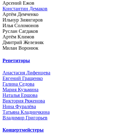
Арсений Ежов
Константин Демаков
Артём Демченко
Ильнур Зиянгиров
Илья Соломонов
Руслан Сагдаков
Артём Климов
Дмитрий Железняк
Милан Воронюк
Репетиторы
Анастасия Лифенцева
Евгений Гращенко
Галина Седова
Мария Кузьмина
Наталья Ершова
Виктория Ряженова
Нина Фуралёва
Татьяна Кладничкина
Владимир Григорьев
Концертмейстеры