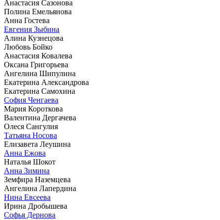
Анастасия Сазонова
Полина Емельянова
Анна Гостева
Евгения Зыбина
Алина Кузнецова
Любовь Бойко
Анастасия Ковалева
Оксана Григорьева
Ангелина Шипулина
Екатерина Александрова
Екатерина Самохина
София Ченгаева
Мария Короткова
Валентина Дергачева
Олеся Сангулия
Татьяна Носова
Елизавета Леушина
Анна Ежова
Наталья Шокот
Анна Зимина
Земфира Наземцева
Ангелина Лапердина
Нина Евсеева
Ирина Дробышева
Софья Дернова