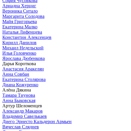
София Чусовкова
Ариадна Херциг
Вероника Ситало
Маргарита Солодова
Майя Григорьева
Екатерина Малко
Наталья Лифенцева
Константин Алексенцев
Кирилл Данилов
Михаил Недельский
Илья Головченко
Ярослава Дюбенкова
Дарья Короткова
Анастасия Аракелян
Анна Совбан
Екатерина Столярова
Диана Кожуренко
Алёна Дякина
Тамара Тиунова
Анна Быковская
Артур Шеломенцев
Александр Макаров
Владимир Савелькаев
Диего Эрнесто Кальдерон Армьен
Вячеслав Сляднев