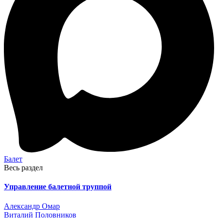
Балет
Весь раздел
Управление балетной труппой
Александр Омар
Виталий Половников