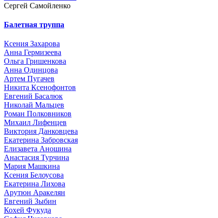
Сергей Самойленко
Балетная труппа
Ксения Захарова
Анна Гермизеева
Ольга Гришенкова
Анна Одинцова
Артем Пугачев
Никита Ксенофонтов
Евгений Басалюк
Николай Мальцев
Роман Полковников
Михаил Лифенцев
Виктория Данковцева
Екатерина Забровская
Елизавета Аношина
Анастасия Турчина
Мария Машкина
Ксения Белоусова
Екатерина Лихова
Арутюн Аракелян
Евгений Зыбин
Кохей Фукуда