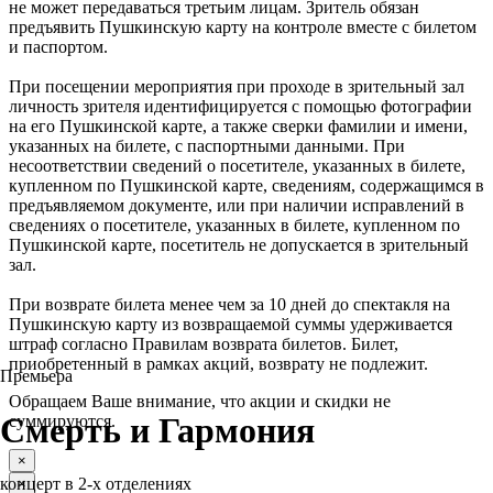
не может передаваться третьим лицам. Зритель обязан
предъявить Пушкинскую карту на контроле вместе с билетом
и паспортом.
При посещении мероприятия при проходе в зрительный зал
личность зрителя идентифицируется с помощью фотографии
на его Пушкинской карте, а также сверки фамилии и имени,
указанных на билете, с паспортными данными. При
несоответствии сведений о посетителе, указанных в билете,
купленном по Пушкинской карте, сведениям, содержащимся в
предъявляемом документе, или при наличии исправлений в
сведениях о посетителе, указанных в билете, купленном по
Пушкинской карте, посетитель не допускается в зрительный
зал.
При возврате билета менее чем за 10 дней до спектакля на
Пушкинскую карту из возвращаемой суммы удерживается
штраф согласно Правилам возврата билетов. Билет,
приобретенный в рамках акций, возврату не подлежит.
Премьера
Обращаем Ваше внимание, что акции и скидки не
Смерть и Гармония
суммируются.
×
концерт в 2-х отделениях
×