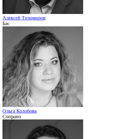
Алексей Тихомиров
Бас
Ольга Колобова
Сопрано