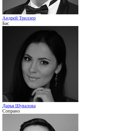
Андрей Триллер
Бас
Дарья Шувалова
Сопрано