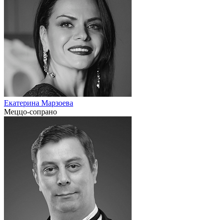
Екатерина Марзоева
Меццо-сопрано