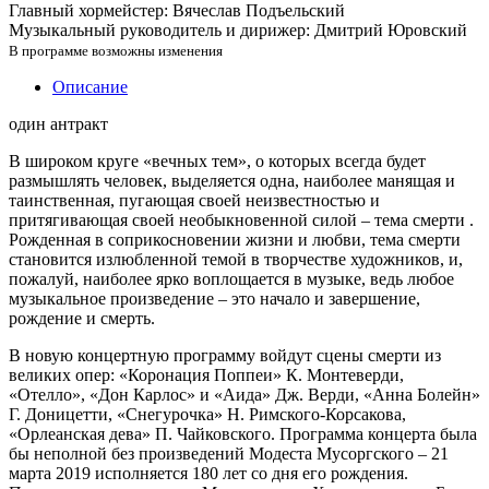
Главный хормейстер: Вячеслав Подъельский
Музыкальный руководитель и дирижер: Дмитрий Юровский
В программе возможны изменения
Описание
один антракт
В широком круге «вечных тем», о которых всегда будет
размышлять человек, выделяется одна, наиболее манящая и
таинственная, пугающая своей неизвестностью и
притягивающая своей необыкновенной силой – тема смерти .
Рожденная в соприкосновении жизни и любви, тема смерти
становится излюбленной темой в творчестве художников, и,
пожалуй, наиболее ярко воплощается в музыке, ведь любое
музыкальное произведение – это начало и завершение,
рождение и смерть.
В новую концертную программу войдут сцены смерти из
великих опер: «Коронация Поппеи» К. Монтеверди,
«Отелло», «Дон Карлос» и «Аида» Дж. Верди, «Анна Болейн»
Г. Доницетти, «Снегурочка» Н. Римского-Корсакова,
«Орлеанская дева» П. Чайковского. Программа концерта была
бы неполной без произведений Модеста Мусоргского – 21
марта 2019 исполняется 180 лет со дня его рождения.