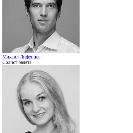
Михаил Лифенцев
Солист балета