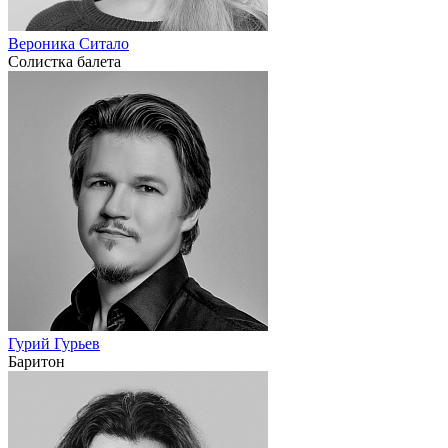
Вероника Ситало
Солистка балета
Гурий Гурьев
Баритон