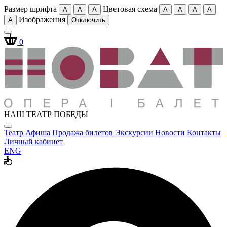
Размер шрифта
Цветовая схема
A
A
A
A
A
A
A
Изображения
A
Отключить
0
НАШ ТЕАТР ПОБЕДЫ
Театр
Афиша
Продажа билетов
Экскурсии
Новости
Контакты
Личный кабинет
ENG