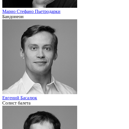
Марио Стефано Пьетродарки
Бандонеон
Евгений Басалюк
Солист балета