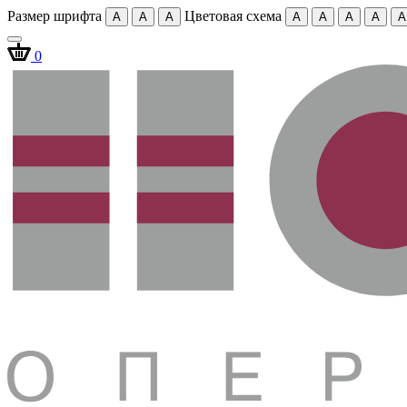
Размер шрифта
Цветовая схема
A
A
A
A
A
A
A
A
0