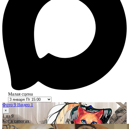
Малая сцена
Фото 9
Видео 1
×
1
из 9
Кот в сапогах