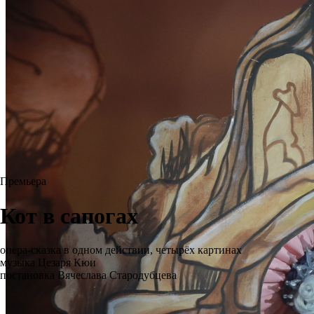
Премьера
Кот в сапогах
опера-сказка в одном действии, четырёх картинах
музыка Цезаря Кюи
постановка Вячеслава Стародубцева