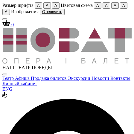
Размер шрифта
Цветовая схема
A
A
A
A
A
A
A
Изображения
A
Отключить
0
НАШ ТЕАТР ПОБЕДЫ
Театр
Афиша
Продажа билетов
Экскурсии
Новости
Контакты
Личный кабинет
ENG